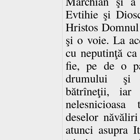
Marchian şi a 
Evtihie şi Dios
Hristos Domnul e
şi o voie. La ac
cu neputinţă ca 
fie, pe de o p
drumului şi 
bătrîneţii, ia
nelesnicioasa 
deselor năvălir
atunci asupra It