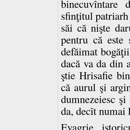
binecuvîntare 
sfinţitul patriar
săi că nişte dar
pentru că este
defăimat bogăţii
dacă va da din a
ştie Hrisafie bi
că aurul şi argin
dumnezeiesc şi 
da, decît numai l
Evagrie, istoric