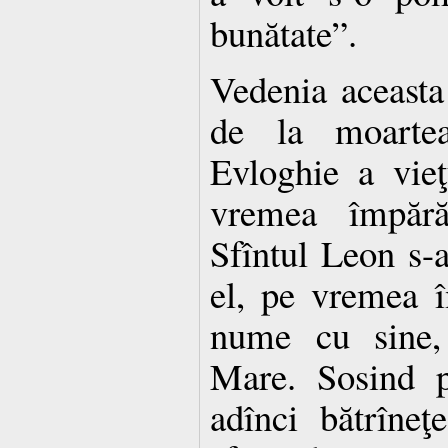
bunătate”.
Vedenia aceasta
de la moartea
Evloghie a vie
vremea împărăţ
Sfîntul Leon s-a
el, pe vremea î
nume cu sine,
Mare. Sosind p
adînci bătrîneţ