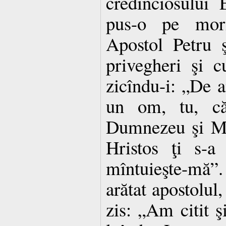
credinciosului 
pus-o pe mor
Apostol Petru 
privegheri şi c
zicîndu-i: „De a
un om, tu, c
Dumnezeu şi Mîn
Hristos ţi s-a 
mîntuieşte-mă”.
arătat apostolul,
zis: „Am citit ş