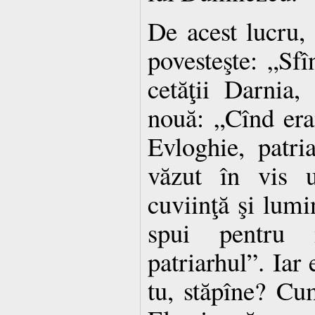
De acest lucru, 
povesteşte: „Sfî
cetăţii Darnia,
nouă: „Cînd era
Evloghie, patri
văzut în vis u
cuviinţă şi lumi
spui pentru 
patriarhul”. Iar 
tu, stăpîne? Cu