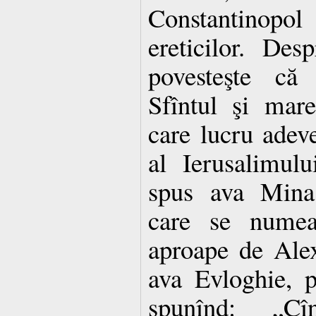
Constantinopol
ereticilor. Des
povesteşte că 
Sfîntul şi mar
care lucru adeve
al Ierusalimulu
spus ava Mina,
care se numea
aproape de Alex
ava Evloghie, p
spunînd: „