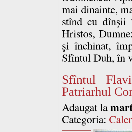
mai dinainte, mar
stînd cu dînşii 
Hristos, Dumnez
şi închinat, îm
Sfîntul Duh, în 
Sfîntul Flavi
Patriarhul Co
mart
Adaugat la
Categoria:
Cale