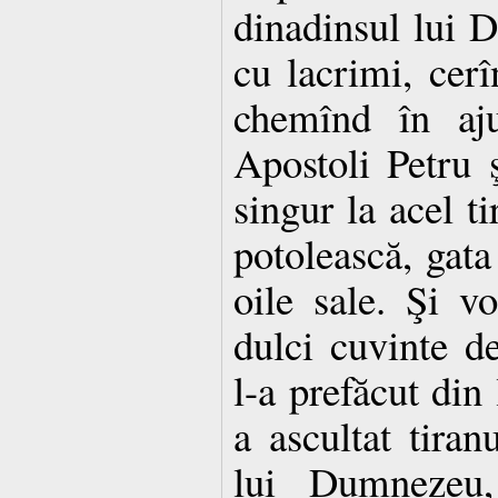
dinadinsul lui 
cu lacrimi, cerî
chemînd în aju
Apostoli Petru 
singur la acel ti
potolească, gata
oile sale. Şi v
dulci cuvinte d
l-a prefăcut din 
a ascultat tiran
lui Dumnezeu,