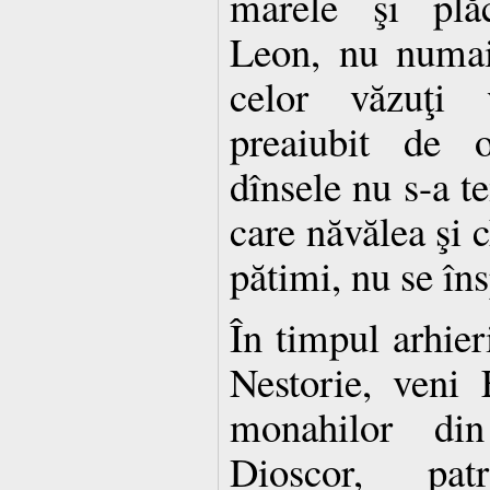
marele şi plă
Leon, nu numai 
celor văzuţi 
preaiubit de o
dînsele nu s-a t
care năvălea şi ch
pătimi, nu se în
În timpul arhieri
Nestorie, veni 
monahilor din
Dioscor, patr