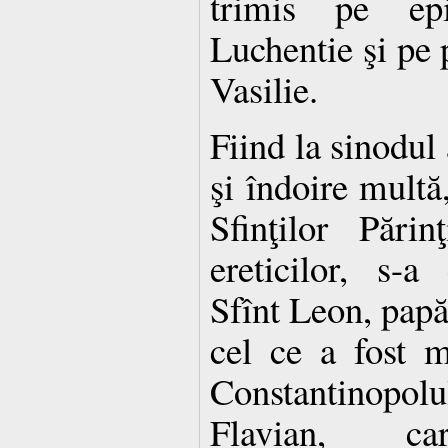
trimis pe epi
Luchentie şi pe p
Vasilie.
Fiind la sinodul 
şi îndoire multă
Sfinţilor Părin
ereticilor, s-a 
Sfînt Leon, papă
cel ce a fost m
Constantinopol
Flavian, c