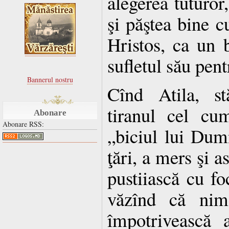
alegerea tuturor
şi păştea bine cu
Hristos, ca un 
sufletul său pent
Bannerul nostru
Cînd Atila, st
tiranul cel cu
Abonare
Abonare RSS:
„biciul lui Dum
ţări, a mers şi a
pustiiască cu fo
văzînd că nim
împotrivească 