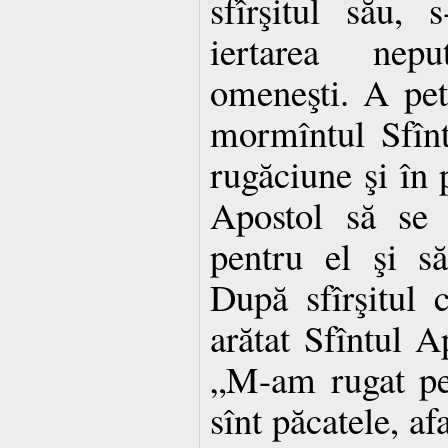
sfîrşitul său, 
iertarea nepu
omeneşti. A pet
mormîntul Sfînt
rugăciune şi în 
Apostol să se
pentru el şi să-
După sfîrşitul 
arătat Sfîntul Ap
„M-am rugat pent
sînt păcatele, af