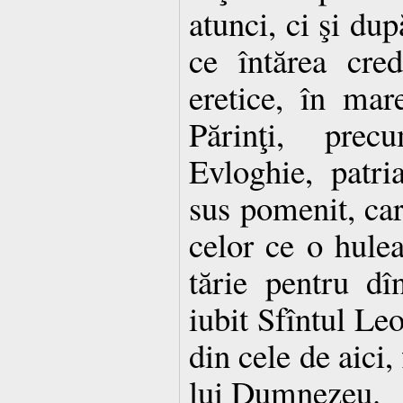
atunci, ci şi dup
ce întărea cred
eretice, în mare
Părinţi, prec
Evloghie, patri
sus pomenit, car
celor ce o hule
tărie pentru dî
iubit Sfîntul Le
din cele de aici, 
lui Dumnezeu.