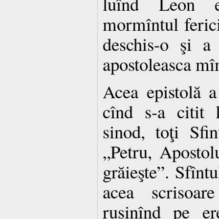
luînd Leon 
mormîntul ferici
deschis-o şi a 
apostoleasca mî
Acea epistolă a
cînd s-a citit 
sinod, toţi Sfin
„Petru, Apostol
grăieşte”. Sfîntu
acea scrisoar
ruşinînd pe er