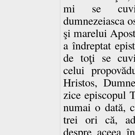
mi se cuvi
dumnezeiasca ost
şi marelui Aposto
a îndreptat epis
de toţi se cuv
celui propovăd
Hristos, Dumne
zice episcopul 
numai o dată, c
trei ori că, a
despre aceea în