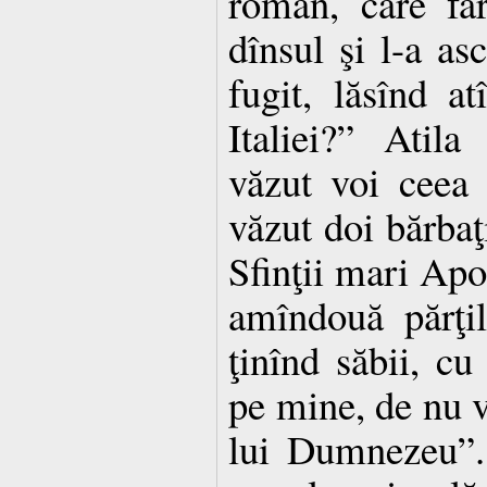
roman, care fă
dînsul şi l-a asc
fugit, lăsînd a
Italiei?” Atila
văzut voi ceea
văzut doi bărbaţi
Sfinţii mari Apos
amîndouă părţil
ţinînd săbii, c
pe mine, de nu v
lui Dumnezeu”. 