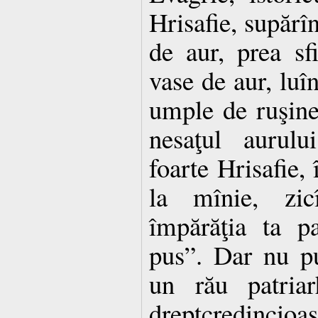
Hrisafie, supărî
de aur, prea sfi
vase de aur, luîn
umple de ruşine
nesaţul aurulu
foarte Hrisafie,
la mînie, zicî
împărăţia ta p
pus”. Dar nu pu
un rău patria
dreptcredincioa