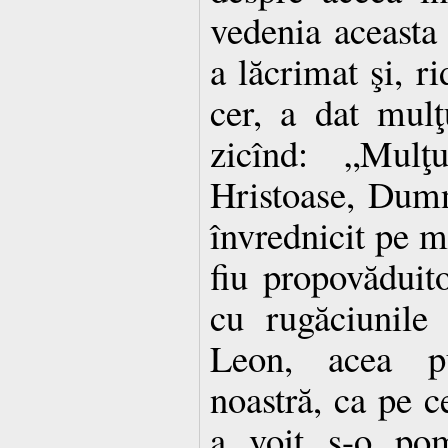
vedenia aceasta 
a lăcrimat şi, ri
cer, a dat mul
zicînd: „Mulţ
Hristoase, Dumn
învrednicit pe m
fiu propovăduit
cu rugăciunile 
Leon, acea pu
noastră, ca pe c
a voit s-o pom