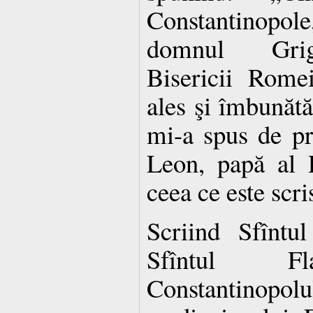
Constantinop
domnul Grigo
Bisericii Rome
ales şi îmbunătă
mi-a spus de prea
Leon, papă al 
ceea ce este scr
Scriind Sfîntu
Sfîntul Fla
Constantinopol