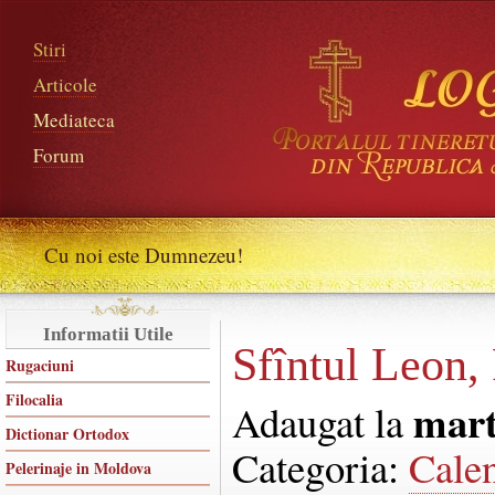
Stiri
Articole
Mediateca
Forum
Cu noi este Dumnezeu!
Informatii Utile
Sfîntul Leon,
Rugaciuni
Filocalia
mart
Adaugat la
Dictionar Ortodox
Categoria:
Cale
Pelerinaje in Moldova