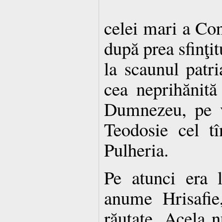
celei mari a Con
după prea sfinţit
la scaunul patri
cea neprihănită 
Dumnezeu, pe v
Teodosie cel tî
Pulheria.
Pe atunci era 
anume Hrisafie
răutate. Acela n