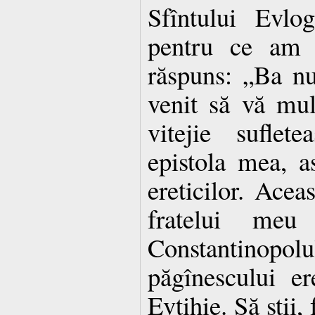
Sfîntului Evlog
pentru ce am 
răspuns: „Ba n
venit să vă mu
vitejie suflet
epistola mea, a
ereticilor. Acea
fratelui meu 
Constantinopolu
păgînescului er
Evtihie. Să ştii,