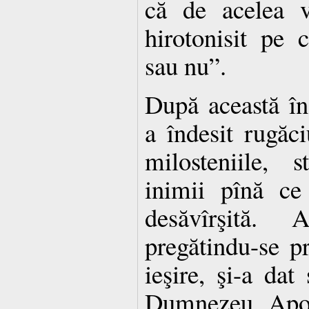
că de acelea v
hirotonisit pe c
sau nu”.
După această înş
a îndesit rugăciu
milosteniile, 
inimii pînă ce
desăvîrşită. 
pregătindu-se p
ieşire, şi-a dat 
Dumnezeu. Apoi 