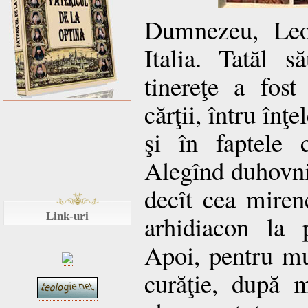
Dumnezeu, Leo
Italia. Tatăl 
tinereţe a fost
cărţii, întru înţ
şi în faptele c
Alegînd duhovni
decît cea mirene
Link-uri
arhidiacon la 
Apoi, pentru mul
curăţie, după m