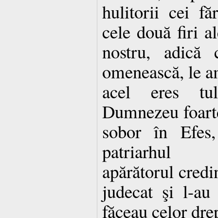
hulitorii cei f
cele două firi a
nostru, adică 
omenească, le am
acel eres tul
Dumnezeu foarte
sobor în Efes,
patriarhul C
apărătorul credin
judecat şi l-au
făceau celor dre