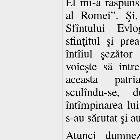
El mi-a răspuns
al Romei”. Şi,
Sfîntului Evlo
sfinţitul şi pre
întîiul şezăto
voieşte să intr
aceasta patr
sculîndu-se, 
întîmpinarea lui
s-au sărutat şi a
Atunci dumnez