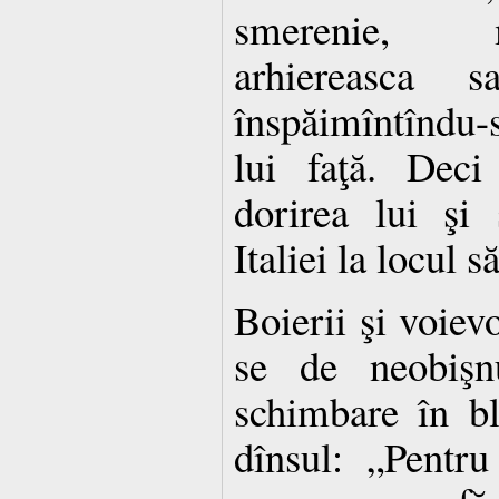
smerenie, 
arhiereasca 
înspăimîntîndu-s
lui faţă. Deci
dorirea lui şi
Italiei la locul s
Boierii şi voievo
se de neobişnu
schimbare în bl
dînsul: „Pentr