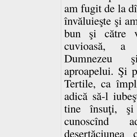
am fugit de la d
învăluieşte şi am
bun şi către v
cuvioasă, a 
Dumnezeu şi
aproapelui. Şi p
Tertile, ca împl
adică să-l iube
tine însuţi, ş
cunoscînd a
deşertăciunea 