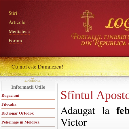
Stiri
Articole
Mediateca
Forum
Cu noi este Dumnezeu!
Informatii Utile
Sfîntul Apost
Rugaciuni
Filocalia
fe
Adaugat la
Dictionar Ortodox
Victor
Pelerinaje in Moldova