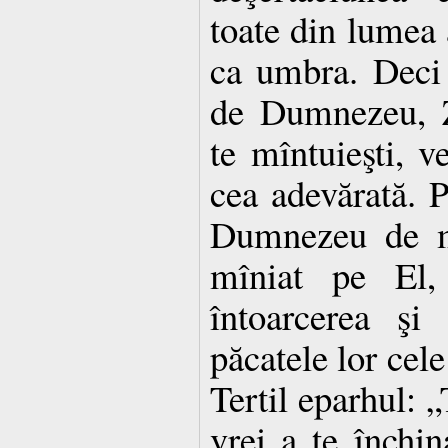
toate din lumea a
ca umbra. Deci 
de Dumnezeu, Zi
te mîntuieşti, v
cea adevărată. 
Dumnezeu de mo
mîniat pe El,
întoarcerea şi
păcatele lor cele
Tertil eparhul: 
vrei a te închin