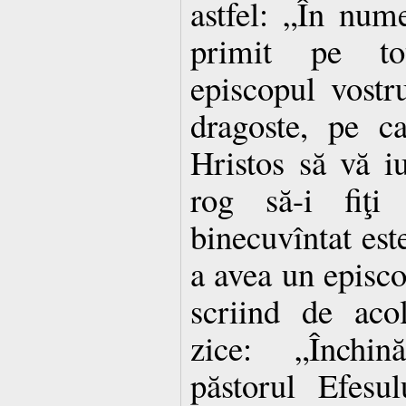
astfel: „În nu
primit pe to
episcopul vostr
dragoste, pe ca
Hristos să vă i
rog să-i fiţi
binecuvîntat este
a avea un episcop
scriind de acol
zice: „Închi
păstorul Efesu