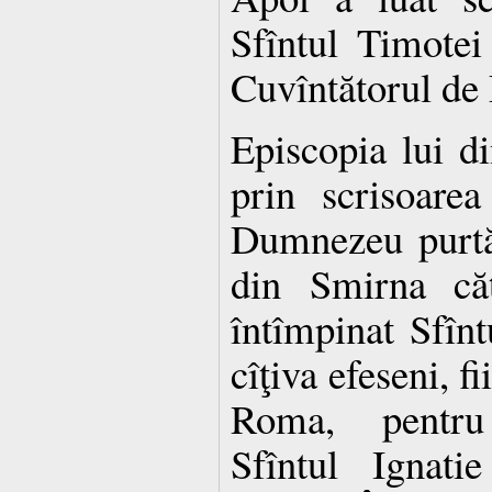
Sfîntul Timotei
Cuvîntătorul d
Episcopia lui d
prin scrisoarea
Dumnezeu purtăt
din Smirna căt
întîmpinat Sfîn
cîţiva efeseni, f
Roma, pentru 
Sfîntul Ignati