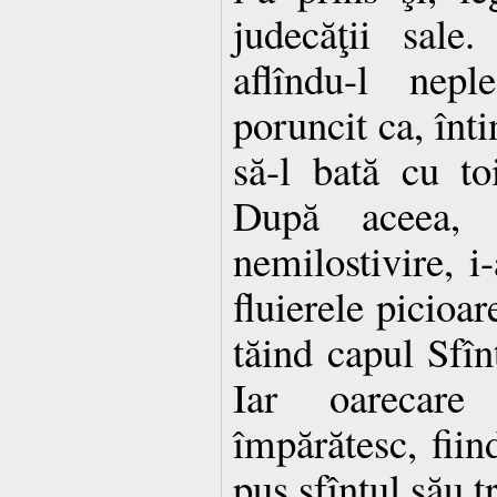
judecăţii sale.
aflîndu-l nepl
poruncit ca, înt
să-l bată cu to
După aceea, 
nemilostivire, i
fluierele picioar
tăind capul Sfîn
Iar oarecar
împărătesc, fiind
pus sfîntul său t