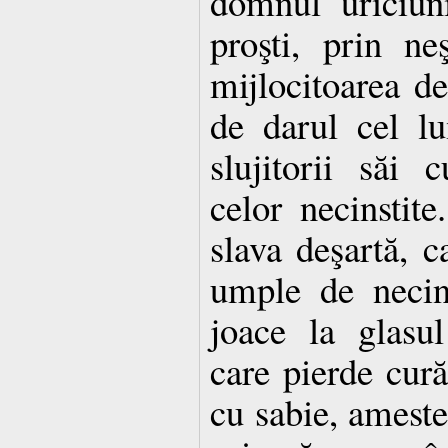
domnul urîciun
proşti, prin n
mijlocitoarea de
de darul cel l
slujitorii săi c
celor necinstite
slava deşartă, ca
umple de necin
joace la glasul 
care pierde curăţ
cu sabie, ameste