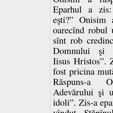
Eparhul a zis:
eşti?” Onisim 
oarecînd robul 
sînt rob credin
Domnului şi M
Iisus Hristos”. 
fost pricina mută
Răspuns-a On
Adevărului şi u
idoli”. Zis-a epa
vîndut Stăpînu