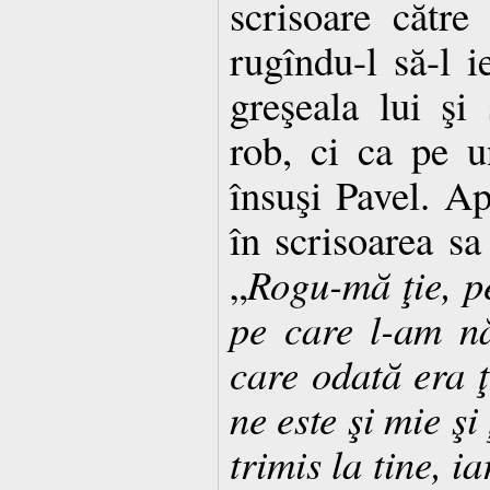
scrisoare către 
rugîndu-l să-l 
greşeala lui şi
rob, ci ca pe u
însuşi Pavel. A
în scrisoarea sa
„
Rogu-mă ţie, p
pe care l-am nă
care odată era ţ
ne este şi mie şi
trimis la tine, i