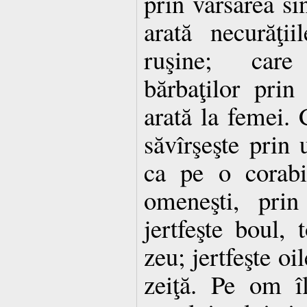
prin vărsarea sî
arată necurăţi
ruşine; care
bărbaţilor prin 
arată la femei. 
săvîrşeşte prin u
ca pe o corabi
omeneşti, prin
jertfeşte boul,
zeu; jertfeşte oi
zeiţă. Pe om îl