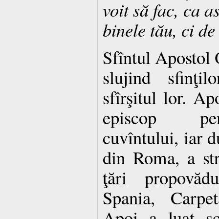
voit să fac, ca a
binele tău, ci de
Sfîntul Apostol 
slujind sfinţi
sfîrşitul lor. Ap
episcop pen
cuvîntului, iar d
din Roma, a str
ţări propovăd
Spania, Carpet
Apoi a luat sc