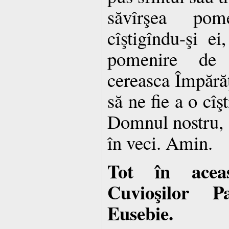
săvîrşea pome
cîştigîndu-şi ei
pomenire de
cereasca Împărăţ
să ne fie a o cîş
Domnul nostru, 
în veci. Amin.
Tot în acea
Cuvioşilor Pa
Eusebie.