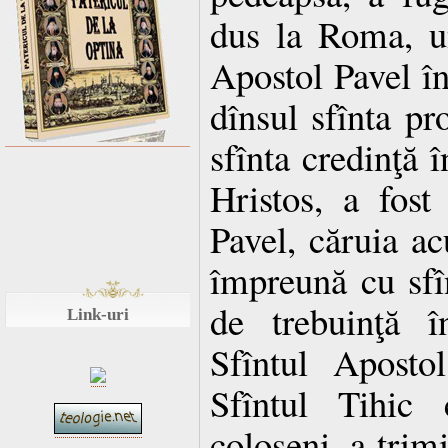
dus la Roma, un
Apostol Pavel în 
dînsul sfînta pr
sfînta credinţă 
Hristos, a fost
Pavel, căruia a
împreună cu sfîn
de trebuinţă î
Link-uri
Sfîntul Aposto
Sfîntul Tihic 
coloseni, a trimi