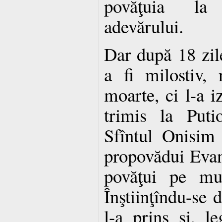
povăţuia la 
adevărului.
Dar după 18 zile
a fi milostiv,
moarte, ci l-a iz
trimis la Puti
Sfîntul Onisim
propovădui Evang
povăţui pe mul
Înştiinţîndu-se d
l-a prins şi, le