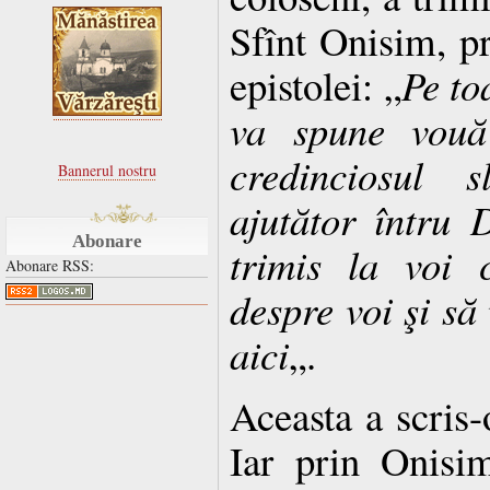
Sfînt Onisim, pr
epistolei: „
Pe to
va spune vouă 
credinciosul s
Bannerul nostru
ajutător întru
Abonare
trimis la voi 
Abonare RSS:
despre voi şi să
aici
„.
Aceasta a scris-
Iar prin Onisi