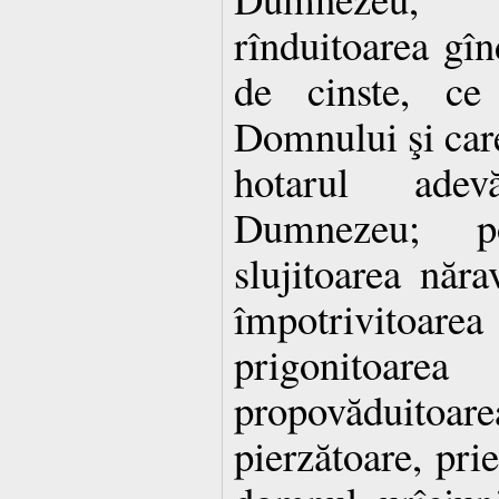
rînduitoarea gînd
de cinste, ce
Domnului şi care 
hotarul adev
Dumnezeu; pov
slujitoarea năra
împotrivitoa
prigonitoarea
propovăduitoar
pierzătoare, prie