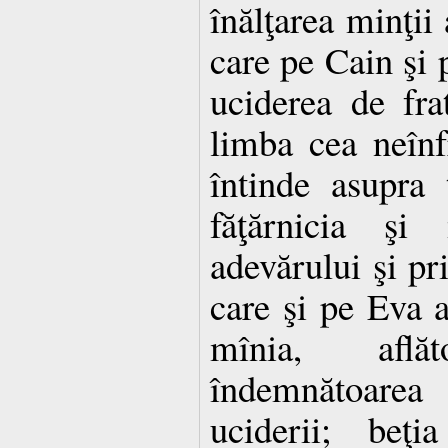
înălţarea minţii 
care pe Cain şi p
uciderea de fra
limba cea neînf
întinde asupra 
făţărnicia şi 
adevărului şi pri
care şi pe Eva a
mînia, aflăt
îndemnătoarea 
uciderii; beţi