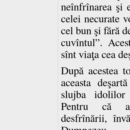
neînfrînarea şi 
celei necurate v
cel bun şi fără d
cuvîntul”. Aces
sînt viaţa cea de
După acestea to
aceasta deşart
slujba idolilo
Pentru că a
desfrînării, înv
Dumnezeu, 