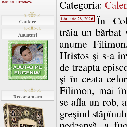
Categoria:
Cale
Resurse Ortodoxe
În Col
februarie 28, 2026
Cautare
trăia un bărbat v
Anunturi
anume Filimon.
Hristos şi s-a î
de treapta episc
şi în ceata celor
Filimon, mai îna
Recomandam
se afla un rob,
greşind stăpînul
pedeapsă, a fug