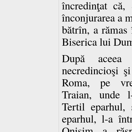
încredinţat că,
înconjurarea a mu
bătrîn, a rămas 
Biserica lui Du
După aceea 
necredincioşi ş
Roma, pe vre
Traian, unde l
Tertil eparhul, 
eparhul, l-a înt
Onisim a răspu