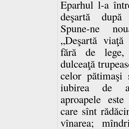
Eparhul l-a într
deşartă după s
Spune-ne nou
„Deşartă viaţă 
fără de lege,
dulceaţă trupeas
celor pătimaşi 
iubirea de a
aproapele este 
care sînt rădăci
vînarea; mîndr