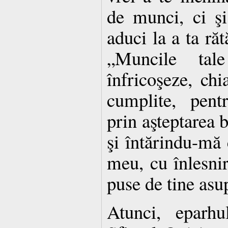
de munci, ci şi
aduci la a ta răt
„Muncile ta
înfricoşeze, chi
cumplite, pent
prin aşteptarea b
şi întărindu-mă 
meu, cu înlesnir
puse de tine asu
Atunci, eparh