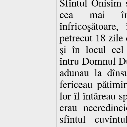
Sfîntul Onisim 
cea mai în
înfricoşătoare
petrecut 18 zile 
şi în locul cel
întru Domnul D
adunau la dînsu
fericeau pătimir
lor îl întăreau s
erau necredinci
sfîntul cuvînt