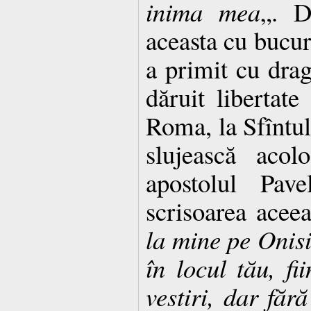
inima mea
„. D
aceasta cu bucur
a primit cu drag
dăruit libertate 
Roma, la Sfîntul
slujească acol
apostolul Pav
scrisoarea aceea
la mine
pe Onis
în locul tău, fi
vestiri, dar făr