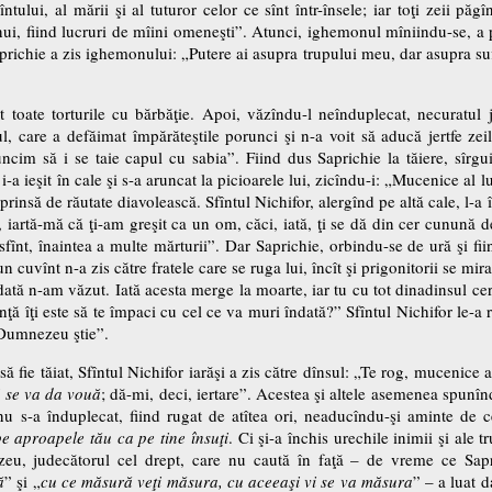
lui, al mării şi al tuturor celor ce sînt într-însele; iar toţi zeii păgîn
ui, fiind lucruri de mîini omeneşti”. Atunci, ighemonul mîniindu-se, a po
Saprichie a zis ighemonului: „Putere ai asupra trupului meu, dar asupra 
t toate torturile cu bărbăţie. Apoi, văzîndu-l neînduplecat, necuratul 
l, care a defăimat împărăteştile porunci şi n-a voit să aducă jertfe zei
ncim să i se taie capul cu sabia”. Fiind dus Saprichie la tăiere, sîrg
i-a ieşit în cale şi s-a aruncat la picioarele lui, zicîndu-i: „Mucenice al l
prinsă de răutate diavolească. Sfîntul Nichifor, alergînd pe altă cale, l-a în
 iartă-mă că ţi-am greşit ca un om, căci, iată, ţi se dă din cer cunună d
sfînt, înaintea a multe mărturii”. Dar Saprichie, orbindu-se de ură şi fi
n cuvînt n-a zis către fratele care se ruga lui, încît şi prigonitorii se mir
ată n-am văzut. Iată acesta merge la moarte, iar tu cu tot dinadinsul cer
ă îţi este să te împaci cu cel ce va muri îndată?” Sfîntul Nichifor le-a 
i Dumnezeu ştie”.
ă fie tăiat, Sfîntul Nichifor iarăşi a zis către dînsul: „Te rog, mucenice 
i se va da vouă
; dă-mi, deci, iertare”. Acestea şi altele asemenea spunînd
 nu s-a înduplecat, fiind rugat de atîtea ori, neaducîndu-şi aminte de 
e aproapele tău ca pe tine însuţi
. Ci şi-a închis urechile inimii şi ale
eu, judecătorul cel drept, care nu caută în faţă – de vreme ce Sapr
ă
” şi „
cu ce măsură veţi măsura, cu aceeaşi vi se va măsura
” – a luat 