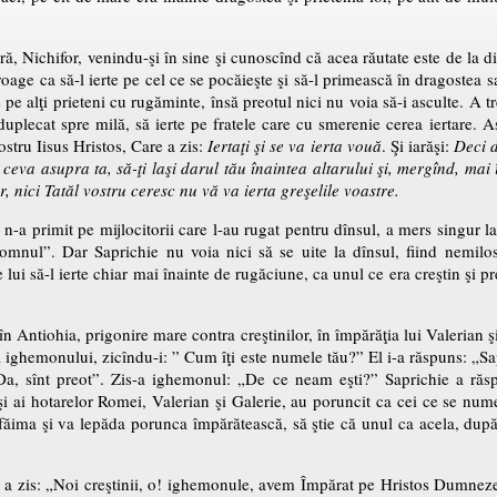
ră, Nichifor, venindu-şi în sine şi cunoscînd că acea răutate este de la di
roage ca să-l ierte pe cel ce se pocăieşte şi să-l primească în dragostea 
is pe alţi prieteni cu rugăminte, însă preotul nici nu voia să-i asculte. A tr
nduplecat spre milă, să ierte pe fratele care cu smerenie cerea iertare. A
stru Iisus Hristos, Care a zis:
Iertaţi şi se va ierta vouă
. Şi iarăşi:
Deci d
 ceva asupra ta, să-ţi laşi darul tău înaintea altarului şi, mergînd, mai 
r, nici Tatăl vostru ceresc nu vă va ierta greşelile voastre.
n-a primit pe mijlocitorii care l-au rugat pentru dînsul, a mers singur la e
omnul”. Dar Saprichie nu voia nici să se uite la dînsul, fiind nemilost
lui să-l ierte chiar mai înainte de rugăciune, ca unul ce era creştin şi pr
n Antiohia, prigonire mare contra creştinilor, în împărăţia lui Valerian şi
tea ighemonului, zicîndu-i: ” Cum îţi este numele tău?” El i-a răspuns: 
„Da, sînt preot”. Zis-a ighemonul: „De ce neam eşti?” Saprichie a răsp
i şi ai hotarelor Romei, Valerian şi Galerie, au poruncit ca cei ce se nume
făima şi va lepăda porunca împărătească, să ştie că unul ca acela, după
, a zis: „Noi creştinii, o! ighemonule, avem Împărat pe Hristos Dumnez