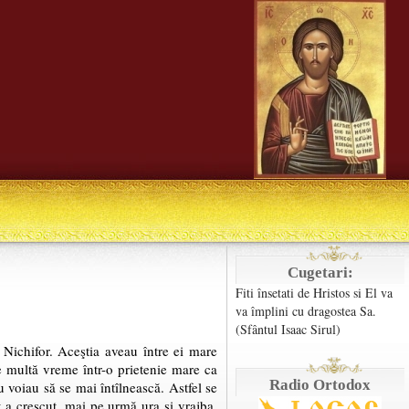
Cugetari:
Fiti însetati de Hristos si El va
va împlini cu dragostea Sa.
(Sfântul Isaac Sirul)
Nichifor. Aceştia aveau între ei mare
ste multă vreme într-o prietenie mare ca
Radio Ortodox
nu voiau să se mai întîlnească. Astfel se
t a crescut, mai pe urmă ura şi vrajba,