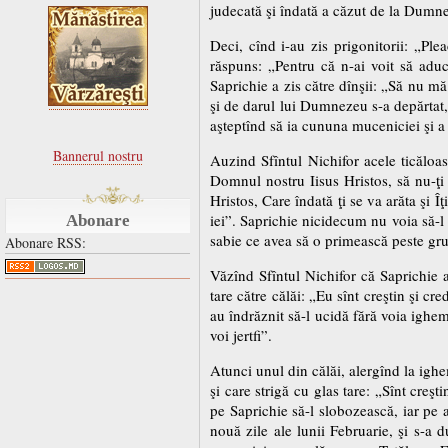
judecată şi îndată a căzut de la Dumnez
Deci, cînd i-au zis prigonitorii: „Ple
răspuns: „Pentru că n-ai voit să aduc
Saprichie a zis către dînşii: „Să nu mă
şi de darul lui Dumnezeu s-a depărtat, 
aşteptînd să ia cununa muceniciei şi a 
Bannerul nostru
Auzind Sfîntul Nichifor acele ticăloas
Domnul nostru Iisus Hristos, să nu-ţi 
Hristos, Care îndată ţi se va arăta şi Î
iei”. Saprichie nicidecum nu voia să-l a
Abonare
sabie ce avea să o primească peste gr
Abonare RSS:
Văzînd Sfîntul Nichifor că Saprichie a
tare către călăi: „Eu sînt creştin şi c
au îndrăznit să-l ucidă fără voia ighem
voi jertfi”.
Atunci unul din călăi, alergînd la ighe
şi care strigă cu glas tare: „Sînt creşt
pe Saprichie să-l slobozească, iar pe ac
nouă zile ale lunii Februarie, şi s-a 