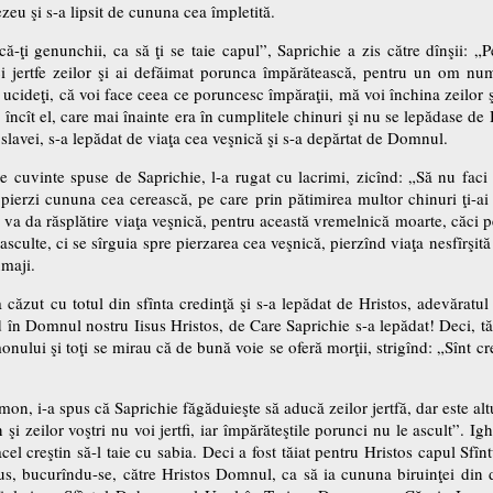
eu şi s-a lipsit de cununa cea împletită.
acă-ţi genunchii, ca să ţi se taie capul”, Saprichie a zis către dînşii: „
i jertfe zeilor şi ai defăimat porunca împărătească, pentru un om num
 ucideţi, că voi face ceea ce poruncesc împăraţii, mă voi închina zeilor şi
încît el, care mai înainte era în cumplitele chinuri şi nu se lepădase de 
slavei, s-a lepădat de viaţa cea veşnică şi s-a depărtat de Domnul.
e cuvinte spuse de Saprichie, l-a rugat cu lacrimi, zicînd: „Să nu faci a
pierzi cununa cea cerească, pe care prin pătimirea multor chinuri ţi-ai î
ţi va da răsplătire viaţa veşnică, pentru această vremelnică moarte, căci p
sculte, ci se sîrguia spre pierzarea cea veşnică, pierzînd viaţa nesfîrşită
umaji.
 căzut cu totul din sfînta credinţă şi s-a lepădat de Hristos, adevărat
red în Domnul nostru Iisus Hristos, de Care Saprichie s-a lepădat! Deci, tă
onului şi toţi se mirau că de bună voie se oferă morţii, strigînd: „Sînt cre
mon, i-a spus că Saprichie făgăduieşte să aducă zeilor jertfă, dar este al
in şi zeilor voştri nu voi jertfi, iar împărăteştile porunci nu le ascult”.
el creştin să-l taie cu sabia. Deci a fost tăiat pentru Hristos capul Sfînt
dus, bucurîndu-se, către Hristos Domnul, ca să ia cununa biruinţei din dr