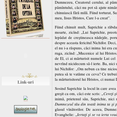
Dumnezeu, Creatorul cerului, al pămîntu
pămîntului, căci nu pot să ajute nimăn
chinuiască fără milă. Fiind torturat, 
meu, Iisus Hristos, Care l-a creat”.
Fiind chinuit mult, Saprichie a răbda
moarte, zicînd: „Lui Saprichie, preotu
lepădat de creştineasca nădejde, poru
despre aceasta fericitul Nichifor. Deci, 
el nu i-a răspuns, căci inima lui era cu
ruga, zicînd: „Mucenice al lui Hristos,
de El, ci ai mărturisit numele Lui cel 
nevrînd nicidecum să-l ierte. Ba, nici u
lui Nichifor: „Om nebun ca tine niciod
putea să te vatăme cu ceva? Ce trebuinţ
la mărturisitorul lui Hristos, ci numa
Link-uri
Sosind Saprichie la locul în care avea s
greşit ca om, căci este scris:
„Cereţi ş
inimă, prietenul său, Saprichie, nici
Dumnezeul tău din toată inima ta şi p
glasul vînătorilor. De aceea, Dumnez
Evanghelie: „
Iertaţi şi se va ierta vou