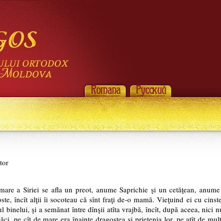
tor
mare a Siriei se afla un preot, anume Saprichie şi un cetăţean, anume 
oste, încît alţii îi socoteau că sînt fraţi de-o mamă. Vieţuind ei cu cin
ul binelui, şi a semănat între dînşii atîta vrajbă, încît, după aceea, nici 
ăci, pe cît de mare era înainte dragostea şi prietenia lor, pe atît de mul