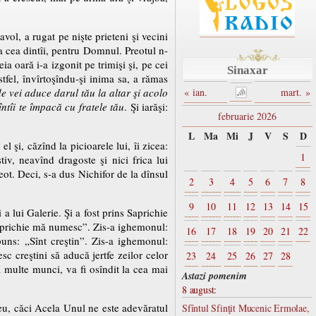
avol, a rugat pe nişte prieteni şi vecini
sa cea dintîi, pentru Domnul. Preotul n-
eia oară i-a izgonit pe trimişi şi, pe cei
Sinaxar
stfel, învîrtoşîndu-şi inima sa, a rămas
e vei aduce darul tău la altar şi acolo
« ian.
mart. »
întîi te împacă cu fratele tău
. Şi iarăşi:
februarie 2026
L
Ma
Mi
J
V
S
D
l şi, căzînd la picioarele lui, îi zicea:
1
iv, neavînd dragoste şi nici frica lui
eot. Deci, s-a dus Nichifor de la dînsul
2
3
4
5
6
7
8
9
10
11
12
13
14
15
 a lui Galerie. Şi a fost prins Saprichie
„Saprichie mă numesc”. Zis-a ighemonul:
16
17
18
19
20
21
22
uns: „Sînt creştin”. Zis-a ighemonul:
sc creştini să aducă jertfe zeilor celor
23
24
25
26
27
28
 multe munci, va fi osîndit la cea mai
Astazi pomenim
8 august:
eu, căci Acela Unul ne este adevăratul
Sfîntul Sfinţit Mucenic Ermolae,