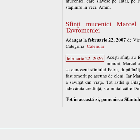
mucenici, care slăvesc pe Tatăl, pe 
stăpînire în veci. Amin.
Sfinţi mucenici Marcel 
Tavromeniei
februarie 22, 2007
Adaugat la
de Vic
Categoria:
Calendar
Aceşti sfinţi au 
februarie 22, 2026
minuni, Marcel a
se cunoscut sfîntului Petru, după înălţ
fost omorît pe ascuns de eleni. Iar Mar
a săvîrşit din viaţă. Tot astfel şi Fi
adevărata credinţă, s-a mutat către D
Tot în această zi, pomenirea Sfantulu