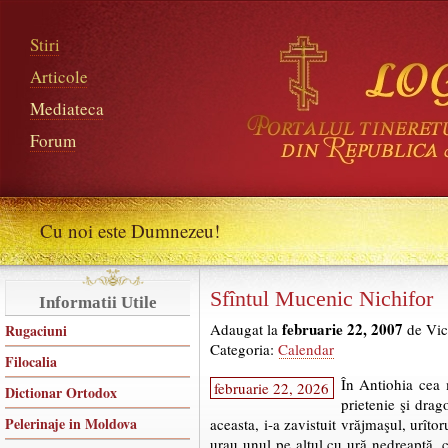
Stiri
Articole
Mediateca
Forum
Cu noi este Dumnezeu!
Sfîntul Mucenic Nichifor
Informatii Utile
februarie 22, 2007
Adaugat la
de Vic
Rugaciuni
Categoria:
Calendar
Filocalia
În Antiohia cea 
februarie 22, 2026
Dictionar Ortodox
prietenie şi drag
Pelerinaje in Moldova
aceasta, i-a zavistuit vrăjmaşul, urîtor
urau unul pe altul cu ură nedreaptă, c