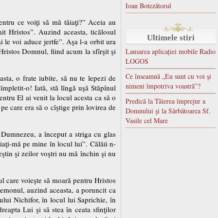
Ioan Botezătorul
Pentru ce voiţi să mă tăiaţi?” Aceia au
it Hristos”. Auzind aceasta, ticălosul
Ultimele stiri
 le voi aduce jertfe”. Aşa l-a orbit ura
Hristos Domnul, fiind acum la sfîrşit şi
Lansarea aplicației mobile Radio
LOGOS
Ce înseamnă „Eu sunt cu voi şi
sta, o frate iubite, să nu te lepezi de
nimeni împotriva voastră”?
mpletit-o! Iată, stă lîngă uşă Stăpînul
entru El ai venit la locul acesta ca să o
Predică la Tăierea împrejur a
 pe care era să o cîştige prin lovirea de
Domnului şi la Sărbătoarea Sf.
Vasile cel Mare
ul Dumnezeu, a început a striga cu glas
iaţi-mă pe mine în locul lui”. Călăii n-
ştin şi zeilor voştri nu mă închin şi nu
tul care voieşte să moară pentru Hristos
 Ighemonul, auzind aceasta, a poruncit ca
ului Nichifor, în locul lui Saprichie, în
eapta Lui şi să stea în ceata sfinţilor