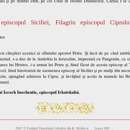
Fiul şi pe Sfîntul Duh, pe cel Unul în Treime Dumnezeu, Căruia I se cu
episcopul Siciliei, Filagriu episcopul Ciprulu
tor
fost cîteşitrei ucenici ai sfîntului apostol Petru. Şi încă de pe cînd um
uzind, s-a dus de la Antiohia la Ierusalim, împreună cu Pangratiu, ca s
area lui Hristos, i-a urmat lui Petru şi, fiind făcut de acesta episcop al T
cel, fiind hirotonisit de asemenea episcop al Siciliei şi pe mulţi din nec
lagriu, ajungînd arhiereu la Cipru, şi învăţînd şi acolo în numele lui H
omnul.
i Ierarh Inochentie, episcopul Irkutskului.
2007 © Portalul Tineretului Ortodox din R. Moldova
Logos MD
|
|