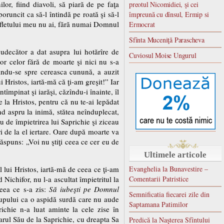
ilor, fiind diavoli, să piară de pe faţa
preotul Nicomidiei, şi cei
runcit ca să-l întindă pe roată şi să-l
împreună cu dînsul, Ermip si
sufletului meu nu ai, fără numai Domnul
Ermocrat
Sfînta Muceniţă Parascheva
judecător a dat asupra lui hotărîre de
Cuviosul Moise Ungurul
lor celor fără de moarte şi nici nu s-a
uindu-se spre cereasca cunună, a auzit
ui Hristos, iartă-mă că ţi-am greşit!” Iar
tîmpinat şi iarăşi, căzîndu-i înainte, îl
e la Hristos, pentru că nu te-ai lepădat
ind aspru la inimă, stătea neînduplecat,
au de împietrirea lui Saprichie şi ziceau
i de la el iertare. Oare după moarte va
răspuns: „Voi nu ştiţi ceea ce cer eu de
Ultimele articole
al lui Hristos, iartă-mă de ceea ce ţi-am
Evanghelia la Bunavestire –
 Nichifor, nu l-a ascultat împietritul la
Comentarii Patristice
ceea ce s-a zis:
Să iubeşti pe Domnul
Semnificatia fiecarei zile din
 trupului ca o aspidă surdă care nu aude
Saptamana Patimilor
ichie n-a luat aminte la cele zise în
darul Său de la Saprichie, cu dreapta Sa
Predică la Naşterea Sfîntului