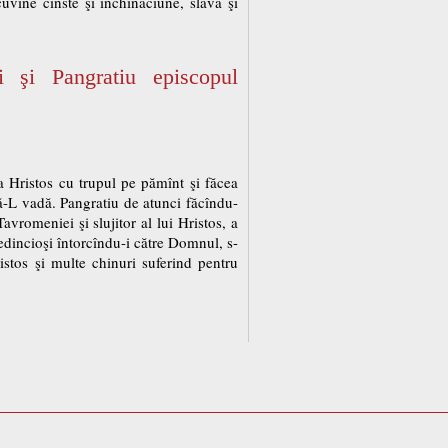
vine cinste şi închinăciune, slavă şi
i şi Pangratiu episcopul
bla Hristos cu trupul pe pămînt şi făcea
ă-L vadă. Pangratiu de atunci făcîndu-
avromeniei şi slujitor al lui Hristos, a
redincioşi întorcîndu-i către Domnul, s-
ristos şi multe chinuri suferind pentru