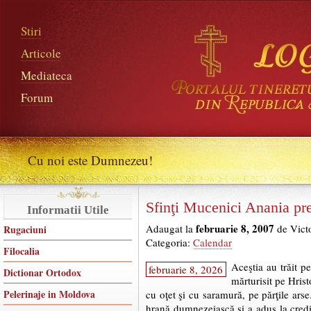
Stiri
Articole
Mediateca
Forum
Cu noi este Dumnezeu!
Sfinţi Mucenici Anania preo
Informatii Utile
februarie 8, 2007
Adaugat la
de Vict
Rugaciuni
Categoria:
Calendar
Filocalia
Aceştia au trăit p
februarie 8, 2026
Dictionar Ortodox
mărturisit pe Hrist
Pelerinaje in Moldova
cu oţet şi cu saramură, pe părţile arse
hrană dumnezeiască şi a adus la credin