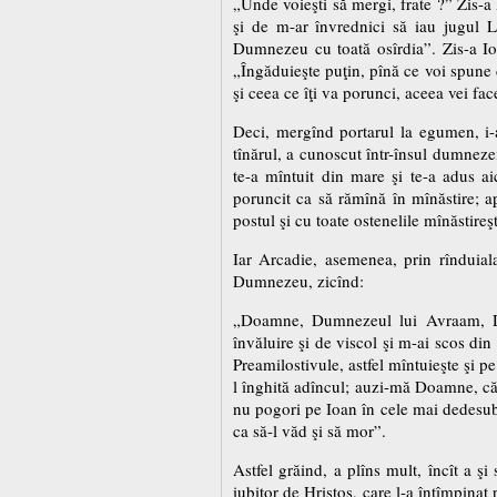
„Unde voieşti să mergi, frate ?” Zis-
şi de m-ar învrednici să iau jugul Lu
Dumnezeu cu toată osîrdia”. Zis-a Io
„Îngăduieşte puţin, pînă ce voi spune
şi ceea ce îţi va porunci, aceea vei face
Deci, mergînd portarul la egumen, i-
tînărul, a cunoscut într-însul dumnezei
te-a mîntuit din mare şi te-a adus a
poruncit ca să rămînă în mînăstire; a
postul şi cu toate ostenelile mînăstireş
Iar Arcadie, asemenea, prin rînduial
Dumnezeu, zicînd:
„Doamne, Dumnezeul lui Avraam, Du
învăluire şi de viscol şi m-ai scos di
Preamilostivule, astfel mîntuieşte şi pe
l înghită adîncul; auzi-mă Doamne, căc
nu pogori pe Ioan în cele mai dedesubt
ca să-l văd şi să mor”.
Astfel grăind, a plîns mult, încît a ş
iubitor de Hristos, care l-a întîmpinat 