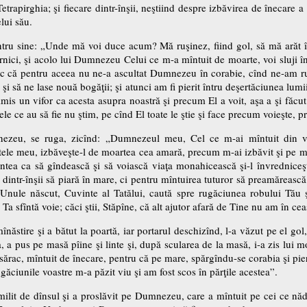
trapirghia; şi fiecare dintr-înşii, neştiind despre izbăvirea de înecare a 
elui său.
ntru sine: „Unde mă voi duce acum? Mă ruşinez, fiind gol, să mă arăt î
ici, şi acolo lui Dumnezeu Celui ce m-a mîntuit de moarte, voi sluji în
esc că pentru aceea nu ne-a ascultat Dumnezeu în corabie, cînd ne-am ru
şi să ne lase nouă bogăţii; şi atunci am fi pierit întru deşertăciunea lumi
is un vifor ca acesta asupra noastră şi precum El a voit, aşa a şi făcut;
ele ce au să fie nu ştim, pe cînd El toate le ştie şi face precum voieşte, p
nezeu, se ruga, zicînd: „Dumnezeul meu, Cel ce m-ai mîntuit din val
tele meu, izbăveşte-l de moartea cea amară, precum m-ai izbăvit şi pe min
intea ca să gîndească şi să voiască viaţa monahicească şi-l învredniceş
ul dintr-înşii să piară în mare, ci pentru mîntuirea tuturor să preamăreasc
Unule născut, Cuvinte al Tatălui, caută spre rugăciunea robului Tău ş
Ta sfîntă voie; căci ştii, Stăpîne, că alt ajutor afară de Tine nu am în cea
înăstire şi a bătut la poartă, iar portarul deschizînd, l-a văzut pe el gol
, a pus pe masă pîine şi linte şi, după scularea de la masă, i-a zis lui 
şi sărac, mîntuit de înecare, pentru că pe mare, spărgîndu-se corabia şi 
ciunile voastre m-a păzit viu şi am fost scos în părţile acestea”.
lit de dînsul şi a proslăvit pe Dumnezeu, care a mîntuit pe cei ce nădă