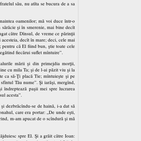
fratelul său, nu atîta se bucura de a sa
naintea oamenilor; mă voi duce într-o
 sărăcie şi în smerenie, mai bine decît
gat către Dînsul, de vreme ce părinţii
i acesteia, decît în mare; deci, cele mai
 pentru că El fiind bun, ştie toate cele
regătind fiecărui suflet mîntuire”.
urile mării şi din primejdia morţii,
e cu mila Ta; şi de l-ai păzit viu şi la
te ca să-Ţi placă Tie; mîntuieşte şi pe
ă sfîntul Tău nume”. Şi iarăşi, mergînd,
i îndreptează paşii mei spre lucrarea
sul acesta”.
, şi dezbrăcîndu-se de haină, i-a dat să
monahul, care era portar: „De unde eşti,
pierind, m-am apucat de o scîndură şi mă
jduiesc spre El. Şi a grăit către Ioan: