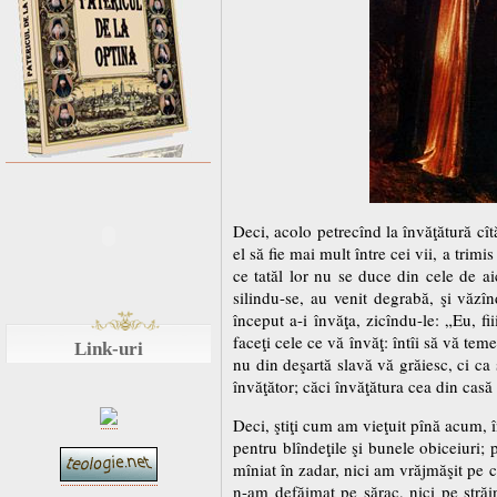
Deci, acolo petrecînd la învăţătură cî
el să fie mai mult între cei vii, a trim
ce tatăl lor nu se duce din cele de ai
silindu-se, au venit degrabă, şi văzîn
început a-i învăţa, zicîndu-le: „Eu, fi
faceţi cele ce vă învăţ: întîi să vă te
Link-uri
nu din deşartă slavă vă grăiesc, ci ca
învăţător; căci învăţătura cea din casă 
Deci, ştiţi cum am vieţuit pînă acum, î
pentru blîndeţile şi bunele obiceiuri;
mîniat în zadar, nici am vrăjmăşit pe c
n-am defăimat pe sărac, nici pe străin