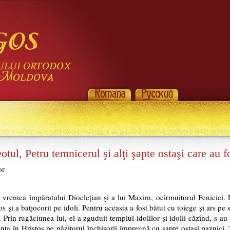
tul, Petru temnicerul şi alţi şapte ostaşi care au fo
or
e vremea împăratului Diocleţian şi a lui Maxim, ocîrmuitorul Feniciei. 
os şi a batjocorit pe idoli. Pentru aceasta a fost bătut cu toiege şi ars pe s
. Prin rugăciunea lui, el a zguduit templul idolilor şi idolii căzînd, s-au 
ţa în Hristos pe păzitorul închisorii împreună cu şapte ostaşi paznici. 