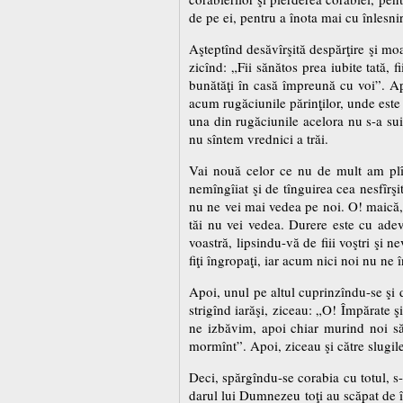
de pe ei, pentru a înota mai cu înlesn
Aşteptînd desăvîrşită despărţire şi moar
zicînd: „Fii sănătos prea iubite tată,
bunătăţi în casă împreună cu voi”. Apo
acum rugăciunile părinţilor, unde este 
una din rugăciunile acelora nu s-a su
nu sîntem vrednici a trăi.
Vai nouă celor ce nu de mult am plîns
nemîngîiat şi de tînguirea cea nesfîrşit
nu ne vei mai vedea pe noi. O! maică, 
tăi nu vei vedea. Durere este cu adevă
voastră, lipsindu-vă de fiii voştri şi n
fiţi îngropaţi, iar acum nici noi nu ne
Apoi, unul pe altul cuprinzîndu-se şi 
strigînd iarăşi, ziceau: „O! Împărate ş
ne izbăvim, apoi chiar murind noi să
mormînt”. Apoi, ziceau şi către slugile l
Deci, spărgîndu-se corabia cu totul, s-a
darul lui Dumnezeu toţi au scăpat de îne