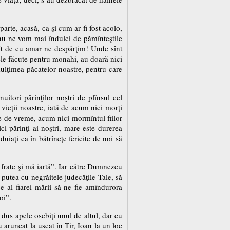
parte, acasă, ca şi cum ar fi fost acolo,
, nu ne vom mai îndulci de pămînteştile
 cît de cu amar ne despărţim! Unde sînt
cele făcute pentru monahi, au doară nici
ulţimea păcatelor noastre, pentru care
itori părinţilor noştri de plînsul cel
a vieţii noastre, iată de acum nici morţi
te de vreme, acum nici mormîntul fiilor
ci părinţi ai noştri, mare este durerea
duiaţi ca în bătrîneţe fericite de noi să
 frate şi mă iartă”. Iar către Dumnezeu
 putea cu negrăitele judecăţile Tale, să
 al fiarei mării să ne fie amîndurora
oi”.
u dus apele osebiţi unul de altul, dar cu
u aruncat la uscat în Tir, Ioan la un loc