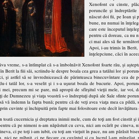
Xenofont cu cinste, plă
poruncile şi îndreptăril
născut doi fii, pe Ioan şi 
bune, nu numai în înţelege
care este începutul înţelep
pentru că doreau, ca nu nu
ci mai ales să fie următor
Apoi, i-au trimis în Berit,
înţelepciune, căci în acee
tăva vreme, s-a întîmplat că s-a îmbolnăvit Xenofont foarte rău, şi aşte
is în Berit la fiii săi, scriindu-le despre boala cea grea a tatălui lor şi po
ci, şi astfel să se învrednicească de părinteasca binecuvîntare cea de pe
du-i tatăl lor, s-a veselit şi i s-a uşurat boala de bucurie. Apoi, poru
ii mei, precum mi se pare, mă apropii de sfîrşitul vieţii mele, iar voi, 
meţi de Dumnezeu şi viaţa voastră s-o îndreptaţi după ale Sale sfinte por
 să vă îndemn la fapta bună; pentru că de veţi avea viaţa mea ca pildă, s
prin cuvinte şi închipuită prin fapte mai folositoare este decît învăţătura
n toată cucernicia şi dreptatea inimii mele, cum de toţi am fost cinstit şi 
 pentru că pe nimeni n-am năpăstuit cu ceva, nici am ocărît pe cineva, ni
ineva, ci pe toţi i-am iubit, cu toţi am vieţuit în pace, nu am părăsit bis
, nici pe mîhnit, ci pe fiecare cu cuvîntul şi cu lucrul l-am mîngîiat, 