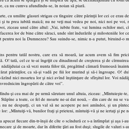
ire, ca nu cumva afundîndu-se, în noian să piară.
te, cu umilite glasuri strigau cu tînguire către părinţii lor cei ce erau de
 fii şi tu prea iubită maică; nu ne veţi mai vedea pe noi, nici noi pe voi
i, ziceau unul către altul: „Vai, iubite frate, vai lumina ochilor mei,
facerea lor de bine către săraci, unde sînt îndurările şi milosteniile lor 
it pentru noi la Dumnezeu? Sau suindu-se, nimic n-a putut, biruind-o m
 pentru tatăl nostru, care era să moară, iar acum avem să fim pricinu
ă. O! tată, cel ce te-ai îngrijit cu dinadinsul de creşterea şi de cîrmuire
nădăjduiai ca să vezi nunta fiilor tăi, pregătind cămară frumoasă înain
rat părinţilor, ca să-şi vadă pe fiii lor murind şi să-i îngroape. O! dul
evăzînd nici moartea lor şi nici avînd înştiinţare de sfîrşitul lor. Voi nădăj
 învrednicim îngropării de către voi”.
dîndu-şi cea mai de pe urmă sărutare unul altuia, ziceau: „Mîntuieşte-te,
i Stăpîne a toate, ce fel de moarte ne-ai dat nouă, – din care de nu se va
 nu ne desparţi, ci un val să ne acopere pe noi amîndoi, şi un pîntece
or: „Mîntuiţi-vă, bunilor fraţi şi prieteni, mîntuiţi-vă şi ne iertaţi şi pe n
 apucat fiecare din-tr-înşii de cîte o scîndură ce s-a întîmplat şi aşa i-a
care şi de moarte, dar în diferite ţări au fost duşi; slugile de valuri s-a