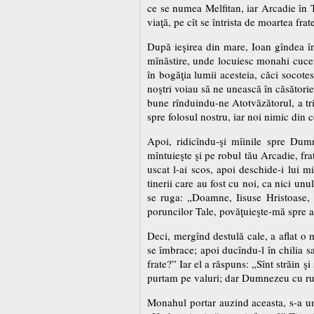
ce se numea Melfitan, iar Arcadie în Te
viaţă, pe cît se întrista de moartea frat
După ieşirea din mare, Ioan gîndea î
mînăstire, unde locuiesc monahi cucern
în bogăţia lumii acesteia, căci socot
noştri voiau să ne unească în căsătorie 
bune rînduindu-ne Atotvăzătorul, a trim
spre folosul nostru, iar noi nimic din c
Apoi, ridicîndu-şi mîinile spre Dum
mîntuieşte şi pe robul tău Arcadie, fra
uscat l-ai scos, apoi deschide-i lui m
tinerii care au fost cu noi, ca nici un
se ruga: „Doamne, Iisuse Hristoase, 
poruncilor Tale, povăţuieşte-mă spre a 
Deci, mergînd destulă cale, a aflat o m
se îmbrace; apoi ducîndu-l în chilia sa
frate?” Iar el a răspuns: „Sînt străin 
purtam pe valuri; dar Dumnezeu cu rugă
Monahul portar auzind aceasta, s-a umi