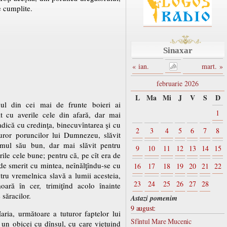
le cumplite.
Sinaxar
« ian.
mart. »
februarie 2026
L
Ma
Mi
J
V
S
D
ul din cei mai de frunte boieri ai
1
t cu averile cele din afară, dar mai
adică cu credinţa, binecuvîntarea şi cu
2
3
4
5
6
7
8
uror poruncilor lui Dumnezeu, slăvit
amul său bun, dar mai slăvit pentru
9
10
11
12
13
14
15
rile cele bune; pentru că, pe cît era de
a de smerit cu mintea, neînălţîndu-se cu
16
17
18
19
20
21
22
ru vremelnica slavă a lumii acesteia,
23
24
25
26
27
28
oară în cer, trimiţînd acolo înainte
 săracilor.
Astazi pomenim
9 august:
ria, următoare a tuturor faptelor lui
Sfîntul Mare Mucenic
e un obicei cu dînsul, cu care vieţuind