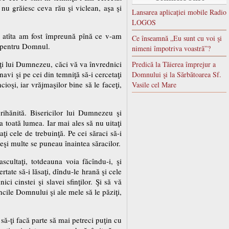
nu grăiesc ceva rău şi viclean, aşa şi
Lansarea aplicației mobile Radio
LOGOS
 atîta am fost împreună pînă ce v-am
Ce înseamnă „Eu sunt cu voi şi
ă pentru Domnul.
nimeni împotriva voastră”?
laceţi lui Dumnezeu, căci vă va învrednici
Predică la Tăierea împrejur a
avi şi pe cei din temniţă să-i cercetaţi
Domnului şi la Sărbătoarea Sf.
ncioşi, iar vrăjmaşilor bine să le faceţi,
Vasile cel Mare
eprihănită. Bisericilor lui Dumnezeu şi
a toată lumea. Iar mai ales să nu uitaţi
ţi cele de trebuinţă. Pe cei săraci să-i
 deşi multe se puneau înaintea săracilor.
ascultaţi, totdeauna voia făcîndu-i, şi
rtate să-i lăsaţi, dîndu-le hrană şi cele
ci cinstei şi slavei sfinţilor. Şi să vă
ncile Domnului şi ale mele să le păziţi,
să-ţi facă parte să mai petreci puţin cu