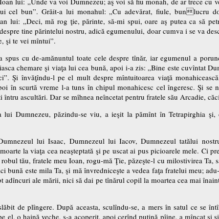
a Ioan lui: „Unde va voi Dumnezeu; aş voi să fiu monah, de ar trece cu v
i cel bun”. Grăit-a lui monahul: „Cu adevărat, fiule, bunlucru doreş
an lui: „Deci, mă rog ţie, părinte, să-mi spui, oare aş putea ca să pe
 despre tine părintelui nostru, adică egumenului, doar cumva i se va des
, şi te vei mîntui”.
a spus cu de-amănuntul toate cele despre tînăr, iar egumenul a porunci
asca chemare şi viaţa lui cea bună, apoi i-a zis: „Bine este cuvîntat Dum
ici”. Şi învăţîndu-l pe el mult despre mîntuitoarea viaţă monahicească
poi în scurtă vreme l-a tuns în chipul monahicesc cel îngeresc. Şi se n
ti întru ascultări. Dar se mîhnea neîncetat pentru fratele său Arcadie, căc
a lui Dumnezeu, păzindu-se viu, a ieşit la pămînt în Tetrapirghia şi, 
mnezeul lui Isaac, Dumnezeul lui Iacov, Dumnezeul tatălui nostru
n moarte la viaţa cea neaşteptată şi pe uscat ai pus picioarele mele. Ci 
 robul tău, fratele meu Ioan, rogu-mă Ţie, păzeşte-l cu milostivirea Ta, să
i bună este mila Ta, şi mă învredniceşte a vedea faţa fratelui meu; adu-ţi
 adîncuri ale mării, nici să dai pe tînărul copil la moartea cea mai înain
i slăbit de plîngere. După aceasta, sculîndu-se, a mers în satul ce se î
pe el, o haină veche, s-a acoperit, apoi cerînd puţină pîine, a mîncat şi şi