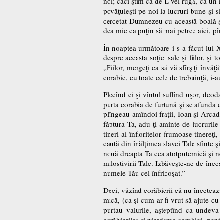
noi; căci ştim că de-L vei ruga, ca un 
povăţuieşti pe noi la lucruri bune şi 
cercetat Dumnezeu cu această boală ş
dea mie ca puţin să mai petrec aici, pî
În noaptea următoare i s-a făcut lui 
despre aceasta soţiei sale şi fiilor, şi
„Fiilor, mergeţi ca să vă sfîrşiţi învă
corabie, cu toate cele de trebuinţă, i-au
Plecînd ei şi vîntul suflînd uşor, deod
purta corabia de furtună şi se afunda cu
plîngeau amîndoi fraţii, Ioan şi Arcad
făptura Ta, adu-ţi aminte de lucrurile
tineri ai înfloritelor frumoase tinereţ
caută din înălţimea slavei Tale sfinte 
nouă dreapta Ta cea atotputernică şi 
milostivirii Tale. Izbăveşte-ne de înec
numele Tău cel înfricoşat.”
Deci, văzînd corăbierii că nu încetează
mică, (ca şi cum ar fi vrut să ajute c
purtau valurile, aşteptînd ca undeva
corăbierilor şi pierderea corabiei, pe