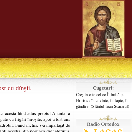
st cu dînşii.
Cugetari:
Creștin este cel ce Îl imită pe
Hristos : în cuvinte, în fapte, în
gândire. (Sfântul Ioan Scararul)
La acesta fiind adus preotul Anania, a
pate cu frigări înroşite, apoi a fost uns
Radio Ortodox
zdrobit. Fiind închis, s-a împărtăşit de
Toţi aceştia, din porunca dregătorului,