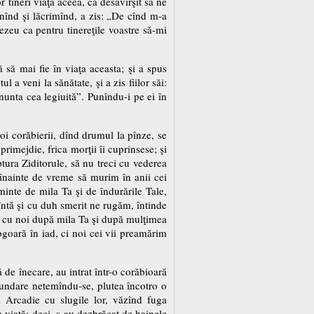
 tineri viaţa aceea, ca desăvîrşit să ne
inînd şi lăcrimînd, a zis: „De cînd m-a
eu ca pentru tinereţile voastre să-mi
să mai fie în viaţa aceasta; şi a spus
 a veni la sănătate, şi a zis fiilor săi:
 nunta cea legiuită”. Punîndu-i pe ei în
poi corăbierii, dînd drumul la pînze, se
primejdie, frica morţii îi cuprinsese; şi
tura Ziditorule, să nu treci cu vederea
i înainte de vreme să murim în anii cei
aminte de mila Ta şi de îndurările Tale,
rîntă şi cu duh smerit ne rugăm, întinde
ă cu noi după mila Ta şi după mulţimea
pogoară în iad, ci noi cei vii preamărim
 de înecare, au intrat într-o corăbioară
afundare netemîndu-se, plutea încotro o
i Arcadie cu slugile lor, văzînd fuga
 viaţă; deci, s-au dezbrăcat de hainele