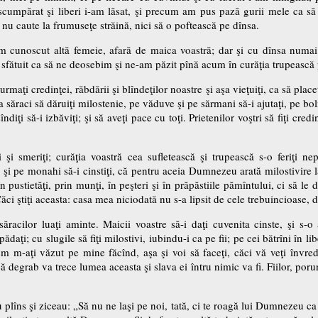
scumpărat şi liberi i-am lăsat, şi precum am pus pază gurii mele ca să 
nu caute la frumuseţe străină, nici să o poftească pe dînsa.
unoscut altă femeie, afară de maica voastră; dar şi cu dînsa numai
m sfătuit ca să ne deosebim şi ne-am păzit pînă acum în curăţia trupeasc
r, urmaţi credinţei, răbdării şi blîndeţilor noastre şi aşa vieţuiţi, ca să p
 săraci să dăruiţi milostenie, pe văduve şi pe sărmani să-i ajutaţi, pe boln
ndiţi să-i izbăviţi; şi să aveţi pace cu toţi. Prietenilor voştri să fiţi credi
ori şi smeriţi; curăţia voastră cea sufletească şi trupească s-o feriţi n
ţi şi pe monahi să-i cinstiţi, că pentru aceia Dumnezeu arată milostivire l
ustietăţi, prin munţi, în peşteri şi în prăpăstiile pămîntului, ci să le da
 Căci ştiţi aceasta: casa mea niciodată nu s-a lipsit de cele trebuincioase,
săracilor luaţi aminte. Maicii voastre să-i daţi cuvenita cinste, şi s-o 
ţi; cu slugile să fiţi milostivi, iubindu-i ca pe fii; pe cei bătrîni în libe
um m-aţi văzut pe mine făcînd, aşa şi voi să faceţi, căci vă veţi învredni
 degrab va trece lumea aceasta şi slava ei întru nimic va fi. Fiilor, poru
plîns şi ziceau: „Să nu ne laşi pe noi, tată, ci te roagă lui Dumnezeu ca 