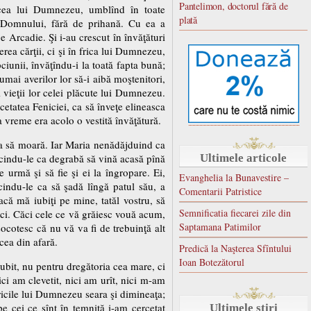
Pantelimon, doctorul fără de
cea lui Dumnezeu, umblînd în toate
plată
e Domnului, fără de prihană. Cu ea a
pe Arcadie. Şi i-au crescut în învăţături
rea cărţii, ci şi în frica lui Dumnezeu,
ciunii, învăţîndu-i la toată fapta bună;
mai averilor lor să-i aibă moştenitori,
i vieţii lor celei plăcute lui Dumnezeu.
 cetatea Feniciei, ca să înveţe elineasca
a vreme era acolo o vestită învăţătură.
pta să moară. Iar Maria nenădăjduind ca
runcindu-le ca degrabă să vină acasă pînă
Ultimele articole
 urmă şi să fie şi ei la îngropare. Ei,
Evanghelia la Bunavestire –
ncindu-le ca să şadă lîngă patul său, a
Comentarii Patristice
dacă mă iubiţi pe mine, tatăl vostru, să
Semnificatia fiecarei zile din
unci. Căci cele ce vă grăiesc vouă acum,
Saptamana Patimilor
ocotesc că nu vă va fi de trebuinţă alt
 cea din afară.
Predică la Naşterea Sfîntului
Ioan Botezătorul
iubit, nu pentru dregătoria cea mare, ci
ci am clevetit, nici am urît, nici m-am
ericile lui Dumnezeu seara şi dimineaţa;
pe cei ce sînt în temniţă i-am cercetat
Ultimele stiri