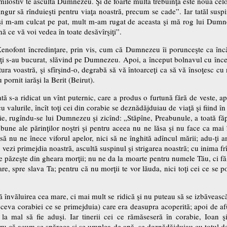
milostiv te ascultă Dumnezeu. Şi de foarte multă trebuinţă este nouă celor
singur să rînduieşti pentru viaţa noastră, precum se cade”. Iar tatăl susp
i m-am culcat pe pat, mult m-am rugat de aceasta şi mă rog lui Dumnez
nă ce vă voi vedea în toate desăvîrşiţi”.
Xenofont încredinţare, prin vis, cum că Dumnezeu îi porunceşte ca încă 
 toţi s-au bucurat, slăvind pe Dumnezeu. Apoi, a început bolnavul cu încetul
ţătura voastră, şi sfîrşind-o, degrabă să vă întoarceţi ca să vă însoţesc cu
 pornit iarăşi la Berit (Beirut).
ată s-a ridicat un vînt puternic, care a produs o furtună fără de veste, a
 valurile, încît toţi cei din corabie se deznădăjduiau de viaţă şi fiind în 
ie, rugîndu-se lui Dumnezeu şi zicînd: „Stăpîne, Preabunule, a toată făp
 bune ale părinţilor noştri şi pentru aceea nu ne lăsa şi nu face ca ma
i, să nu ne înece viforul apelor, nici să ne înghită adîncul mării; adu-ţi 
şi vezi primejdia noastră, ascultă suspinul şi strigarea noastră; cu inima f
ne păzeşte din gheara morţii; nu ne da la moarte pentru numele Tău, ci f
are, spre slava Ta; pentru că nu morţii te vor lăuda, nici toţi cei ce se 
 învăluirea cea mare, ci mai mult se ridică şi nu puteau să se izbăvească
u ceva corabiei ce se primejduia) care era deasupra acoperită; apoi de 
 la mal să fie aduşi. Iar tinerii cei ce rămăseseră în corabie, Ioan ş
ntru că acum se spărgea şi se umplea de apă, se deznădăjduiau cu totul de