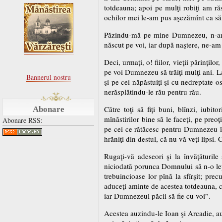
totdeauna; apoi pe mulţi robiţi am ră
ochilor mei le-am pus aşezămînt ca să 
Păzindu-mă pe mine Dumnezeu, n-am c
născut pe voi, iar după naştere, ne-a
Deci, urmaţi, o! fiilor, vieţii părinţilo
pe voi Dumnezeu să trăiţi mulţi ani. La
Bannerul nostru
şi pe cei năpăstuiţi şi cu nedreptate osî
nerăsplătindu-le rău pentru rău.
Către toţi să fiţi buni, blînzi, iubit
Abonare
mînăstirilor bine să le faceţi, pe preo
Abonare RSS:
pe cei ce rătăcesc pentru Dumnezeu în p
hrăniţi din destul, că nu vă veţi lipsi.
Rugaţi-vă adeseori şi la învăţăturile 
niciodată porunca Domnului să n-o lepăda
trebuincioase lor pînă la sfîrşit; prec
aduceţi aminte de acestea totdeauna, că
iar Dumnezeul păcii să fie cu voi”.
Acestea auzindu-le Ioan şi Arcadie, au 