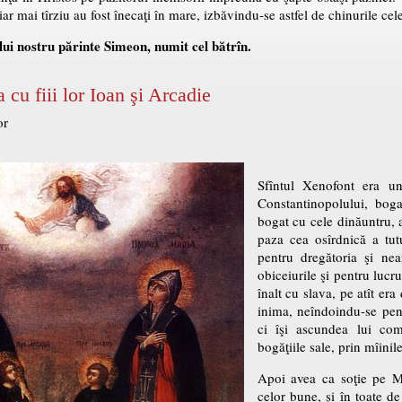
, iar mai tîrziu au fost înecaţi în mare, izbăvindu-se astfel de chinurile ce
lui nostru părinte Simeon, numit cel bătrîn.
cu fiii lor Ioan şi Arcadie
or
Sfîntul Xenofont era un
Constantinopolului, boga
bogat cu cele dinăuntru, 
paza cea osîrdnică a tut
pentru dregătoria şi ne
obiceiurile şi pentru lucru
înalt cu slava, pe atît er
inima, neîndoindu-se pent
ci îşi ascundea lui com
bogăţiile sale, prin mîinile
Apoi avea ca soţie pe Ma
celor bune, şi în toate d