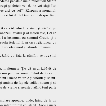
ederea păcatele mele milostivul Stăpîn
ti şi fericit vei fi, de vei sluji Lui
trec aici cu voi?” Răspuns-a monahul:
coperi lui de la Dumnezeu despre tine,
t ca să-l aducă la sine; şi văzînd pe
nezeul tatălui şi al maicii tale, Cel ce
, l-a însemnat cu semnul Crucii, şi a
evoia fericitul Ioan cu rugăciunea, cu
i îl socotea mort şi afundat în mare.
căzînd cu faţa la pămînt, se ruga lui
, mulţumesc Ţie că m-ai izbăvit de
precum pe mine m-ai mîntuit de înecare,
 nu-l înece valurile şi viforul şi să nu-
 aminte de faptele tatălui nostru şi să
te de vreme şi neaşteptată; dă-mi parte
ntîmplase aproape, unde, luînd de la un
-a întărit trupul cel slăbit. Apoi a mers