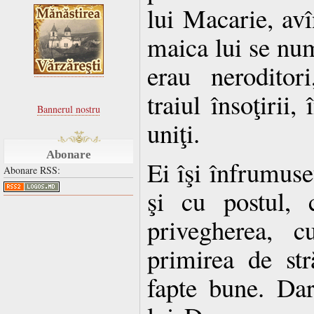
lui Macarie, avî
maica lui se nu
erau neroditor
traiul însoţirii,
Bannerul nostru
uniţi.
Abonare
Ei îşi înfrumuse
Abonare RSS:
şi cu postul, 
privegherea, c
primirea de str
fapte bune. Dar