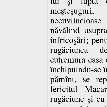
lui şi lupta 
meşteşuguri,
necuviincioase
năvălind asupra
înfricoşări; pen
rugăciunea d
cutremura casa d
închipuindu-se în
pămînt, se rep
fericitul Maca
rugăciune şi cu