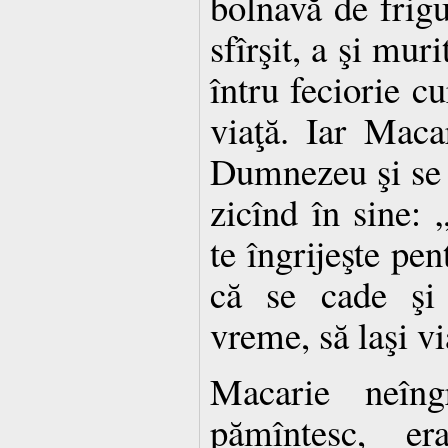
bolnavă de frigu
sfîrşit, a şi muri
întru feciorie cu
viaţă. Iar Macar
Dumnezeu şi se 
zicînd în sine: 
te îngrijeşte pen
că se cade şi 
vreme, să laşi vi
Macarie neîng
pămîntesc, e