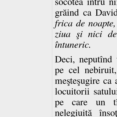
socotea întru ni
grăind ca David
frica de noapte
ziua şi nici d
întuneric.
Deci, neputînd 
pe cel nebiruit
meşteşugire ca 
locuitorii satulu
pe care un tî
nelegiuită înso