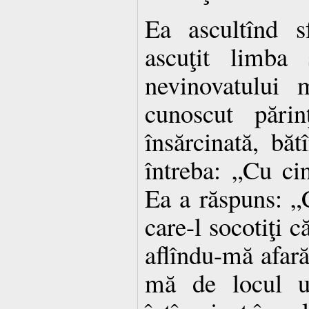
Ea ascultînd sf
ascuţit limba
nevinovatului 
cunoscut părin
însărcinată, bă
întreba: „Cu ci
Ea a răspuns: „C
care-l socotiţi c
aflîndu-mă afară
mă de locul u