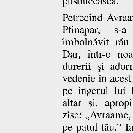
pustnicească.
Petrecînd Avraa
Ptinapar, s-
îmbolnăvit rău
Dar, într-o no
durerii şi ado
vedenie în acest 
pe îngerul lui
altar şi, aprop
zise: „Avraame,
pe patul tău.” Ia