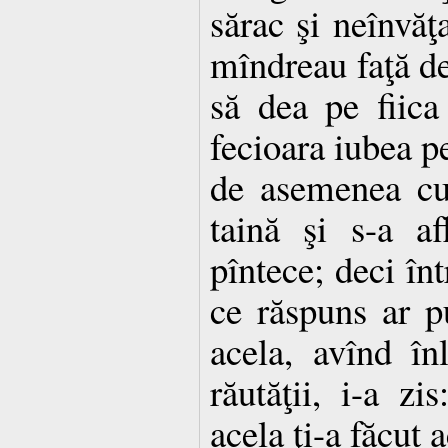
sărac şi neînvăţa
mîndreau faţă de
să dea pe fiica
fecioara iubea pe
de asemenea cu 
taină şi s-a af
pîntece; deci înt
ce răspuns ar pu
acela, avînd în
răutăţii, i-a zi
acela ţi-a făcut 