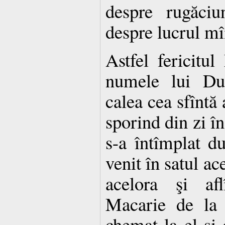
despre rugăciu
despre lucrul mîi
Astfel fericitu
numele lui Du
calea cea sfîntă 
sporind din zi î
s-a întîmplat d
venit în satul ac
acelora şi afl
Macarie de la l
chemat la el şi c