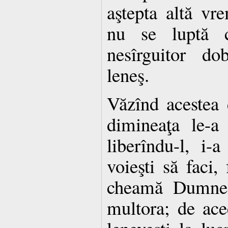
aştepta altă vr
nu se luptă c
nesîrguitor do
leneş.
Văzînd acestea 
dimineaţa le-a
liberîndu-l, i-
voieşti să faci,
cheamă Dumnez
multora; de ac