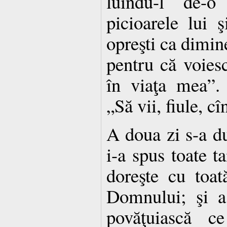
luîndu-l de-
picioarele lui 
opreşti ca dimine
pentru că voies
în viaţa mea”. 
„Să vii, fiule, cî
A doua zi s-a du
i-a spus toate t
doreşte cu toat
Domnului; şi a
povăţuiască c