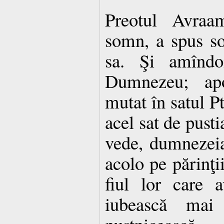
Preotul Avraam
somn, a spus so
sa. Şi amîndo
Dumnezeu; apo
mutat în satul P
acel sat de pusti
vede, dumnezeia
acolo pe părinţii
fiul lor care 
iubească mai 