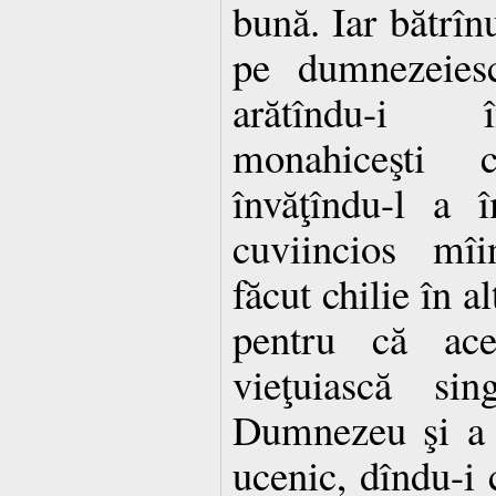
bună. Iar bătrîn
pe dumnezeiesc
arătîndu-i î
monahiceşti c
învăţîndu-l a î
cuviincios mîi
făcut chilie în a
pentru că ace
vieţuiască si
Dumnezeu şi a 
ucenic, dîndu-i 