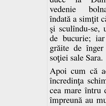
vedenie bolna
îndată a simţit c
şi sculîndu-se, 
de bucurie; iar
grăite de înger
soţiei sale Sara.
Apoi cum că ac
încredinţa schi
cea mare întru d
împreună au mu