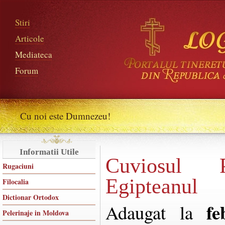
Stiri
Articole
Mediateca
Forum
Cu noi este Dumnezeu!
Informatii Utile
Cuviosul P
Rugaciuni
Egipteanul
Filocalia
Dictionar Ortodox
fe
Adaugat la
Pelerinaje in Moldova