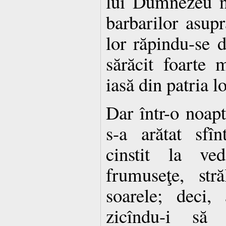
lui Dumnezeu nă
barbarilor asupr
lor răpindu-se d
sărăcit foarte 
iasă din patria lo
Dar într-o noap
s-a arătat sfî
cinstit la ve
frumuseţe, str
soarele; deci,
zicîndu-i să