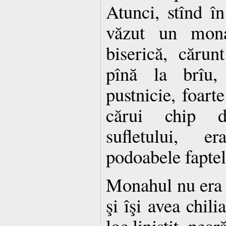
Atunci, stînd în
văzut un mona
biserică, cărun
pînă la brîu,
pustnicie, foarte
cărui chip d
sufletului, e
podoabele faptel
Monahul nu era d
şi îşi avea chili
loc liniştit, nea