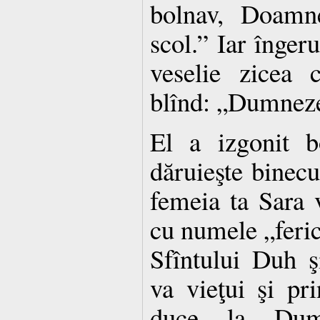
bolnav, Doamn
scol.” Iar înger
veselie zicea 
blînd: „Dumneze
El a izgonit b
dăruieşte binecu
femeia ta Sara 
cu numele „ferici
Sfîntului Duh ş
va vieţui şi pri
duce la Dumne