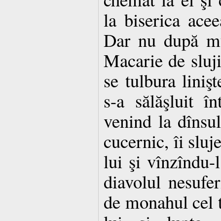
la biserica acee
Dar nu după mu
Macarie de sluji
se tulbura linişt
s-a sălăşluit în
venind la dînsu
cucernic, îi sluj
lui şi vînzîndu-
diavolul nesufe
de monahul cel t