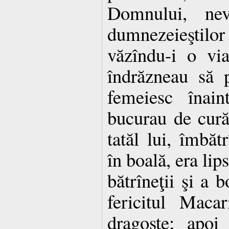
Domnului, nev
dumnezeieştil
văzîndu-i o vi
îndrăzneau să
femeiesc înain
bucurau de curăţ
tatăl lui, îmbăt
în boală, era lip
bătrîneţii şi a b
fericitul Maca
dragoste; apoi