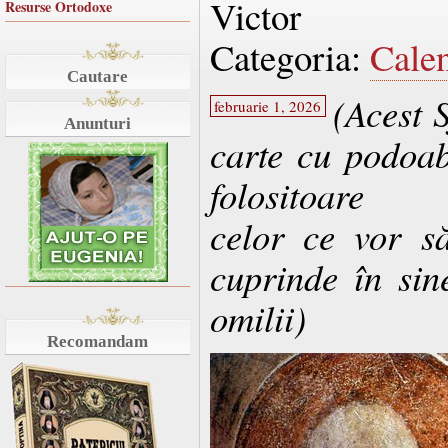
Victor
Resurse Ortodoxe
Categoria:
Cale
Cautare
(Acest 
februarie 1, 2026
Anunturi
carte cu podoab
folositoare
celor ce vor s
cuprinde în sin
omilii)
Recomandam