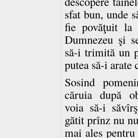
descopere tainele
sfat bun, unde s
fie povăţuit la
Dumnezeu şi se
să-i trimită un 
putea să-i arate 
Sosind pomenir
căruia după obi
voia să-i săvîr
gătit prînz nu n
mai ales pentru c