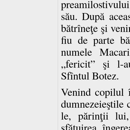
preamilostivului
său. După aceas
bătrîneţe şi ven
fiu de parte bă
numele Macarie
„fericit” şi l
Sfîntul Botez.
Venind copilul î
dumnezeieştile c
le, părinţii lu
sfătuirea înger