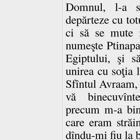
Domnul, l-a s
depărteze cu totu
ci să se mute 
numeşte Ptinapar
Egiptului, şi 
unirea cu soţia 
Sfîntul Avraam,
vă binecuvînt
precum m-a bin
care eram străi
dîndu-mi fiu la b