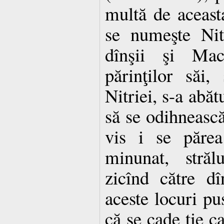
multă de aceast
se numeşte Nit
dînşii şi Mac
părinţilor săi,
Nitriei, s-a abăt
să se odihnească
vis i se păre
minunat, stră
zicînd către dî
aceste locuri pus
că se cade ţie ca