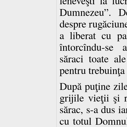
leneveşti la luc
Dumnezeu”. Dec
despre rugăciune,
a liberat cu pa
întorcîndu-se 
săraci toate al
pentru trebuinţa 
După puţine zile
grijile vieţii ş
sărac, s-a dus ia
cu totul Domnul