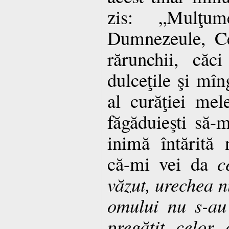
zis: „Mulţu
Dumnezeule, Ce
rărunchii, căc
dulceţile şi mîng
al curăţiei mel
făgăduieşti să-m
inimă întărită 
că-mi vei da
c
văzut, urechea nu
omului nu s-au 
pregătit celor