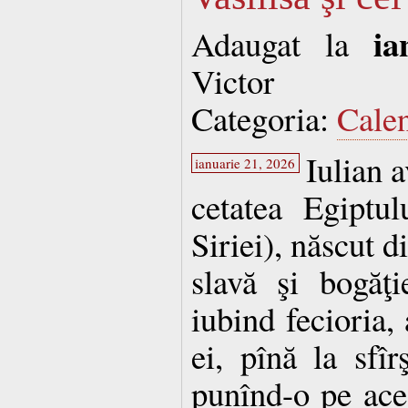
ia
Adaugat la
Victor
Categoria:
Cale
Iulian a
ianuarie 21, 2026
cetatea Egiptul
Siriei), născut d
slavă şi bogăţi
iubind fecioria, 
ei, pînă la sfîrş
punînd-o pe ace