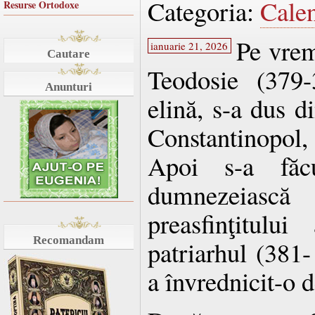
Categoria:
Cale
Resurse Ortodoxe
Pe vrem
ianuarie 21, 2026
Cautare
Teodosie (379-
Anunturi
elină, s-a dus d
Constantinopol, 
Apoi s-a făc
dumnezeias
preasfinţitului
Recomandam
patriarhul (381-
a învrednicit-o d