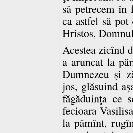
să petrecem în fe
ca astfel să pot 
Hristos, Domnu
Acestea zicînd dî
a aruncat la păm
Dumnezeu şi ză
jos, glăsuind aş
făgăduinţa ce s
fecioara Vasilis
la pămînt, rugîn