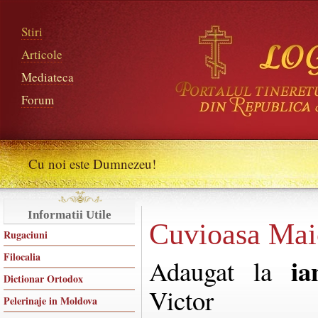
Stiri
Articole
Mediateca
Forum
Cu noi este Dumnezeu!
Informatii Utile
Cuvioasa Ma
Rugaciuni
Filocalia
ia
Adaugat la
Dictionar Ortodox
Victor
Pelerinaje in Moldova