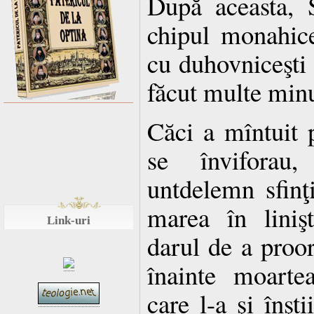
După aceasta, 
chipul monahice
cu duhovniceşti 
făcut multe min
Căci a mîntuit p
se înviforau
untdelemn sfinţi
marea în liniş
Link-uri
darul de a proor
înainte moarte
care l-a şi înşt