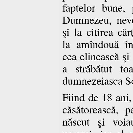
faptelor bune, 
Dumnezeu, nevo
şi la citirea căr
la amîndouă înţ
cea elinească şi 
a străbătut toa
dumnezeiasca Sc
Fiind de 18 ani, 
căsătorească, 
născut şi voi