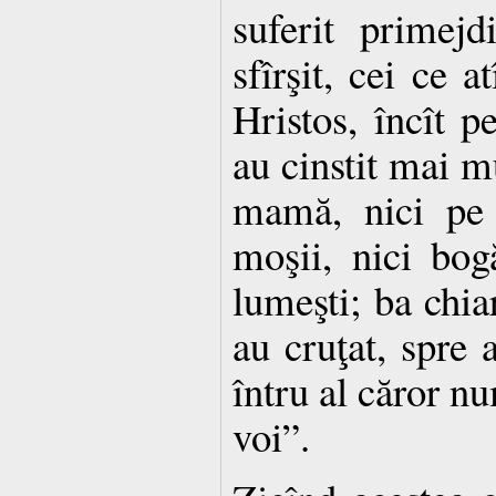
suferit primejd
sfîrşit, cei ce a
Hristos, încît p
au cinstit mai mu
mamă, nici pe f
moşii, nici bog
lumeşti; ba chiar
au cruţat, spre 
întru al căror nu
voi”.