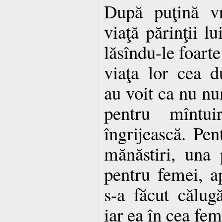
După puţină vr
viaţă părinţii lu
lăsîndu-le foarte
viaţa lor cea du
au voit ca nu num
pentru mîntu
îngrijească. Pen
mănăstiri, una 
pentru femei, ap
s-a făcut călug
iar ea în cea fem