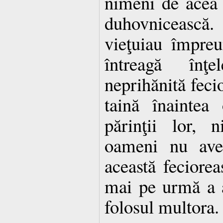
nimeni de acea 
duhovnicească.
vieţuiau împreu
întreagă înţel
neprihănită feci
taină înaintea 
părinţii lor, n
oameni nu avea
această feciorea
mai pe urmă a 
folosul multora.