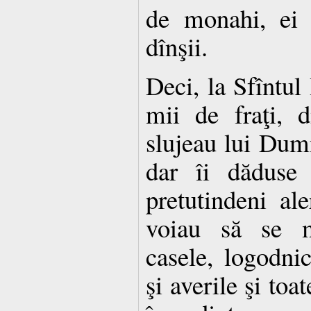
de monahi, ei 
dînşii.
Deci, la Sfîntul 
mii de fraţi, 
slujeau lui Dumn
dar îi dăduse
pretutindeni al
voiau să se mî
casele, logodnici
şi averile şi toa