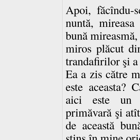
Apoi, făcîndu-s
nuntă, mireasa
bună mireasmă, c
miros plăcut di
trandafirilor şi a
Ea a zis către m
este aceasta? C
aici este un
primăvară şi atî
de această bun
stins în mine ori