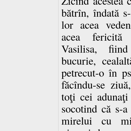
Zicînd acestea că
bătrîn, îndată s
lor acea veden
acea fericită
Vasilisa, fiin
bucurie, ceala
petrecut-o în ps
făcîndu-se ziuă,
toţi cei adunaţi
socotind că s-a s
mirelui cu mir