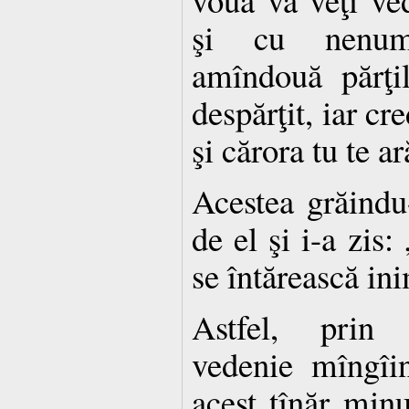
şi cu nenumă
amîndouă părţil
despărţit, iar cr
şi cărora tu te ar
Acestea grăindu
de el şi i-a zis:
se întărească ini
Astfel, prin
vedenie mîngîin
acest tînăr minu