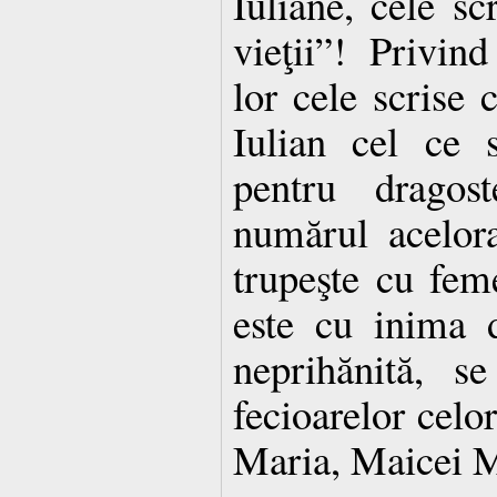
Iuliane, cele sc
vieţii”! Privin
lor cele scrise c
Iulian cel ce 
pentru drago
numărul acelora
trupeşte cu feme
este cu inima d
neprihănită, s
fecioarelor celo
Maria, Maicei M