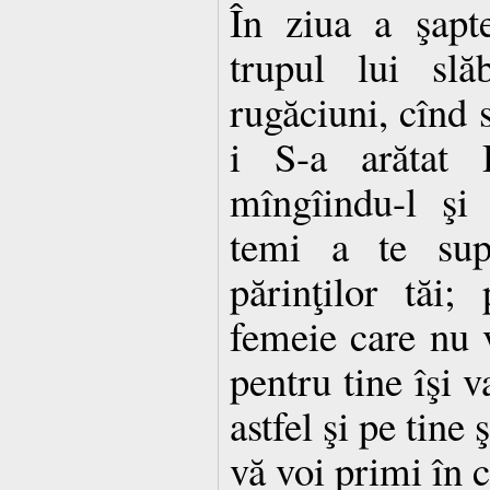
În ziua a şapt
trupul lui sl
rugăciuni, cînd s
i S-a arătat 
mîngîindu-l şi
temi a te supu
părinţilor tăi
femeie care nu v
pentru tine îşi v
astfel şi pe tine 
vă voi primi în c