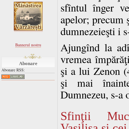
sfîntul înger ve
apelor; precum ş
dumnezeieşti i s
Ajungînd la adî
Bannerul nostru
vremea împărăţi
Abonare
şi a lui Zenon 
Abonare RSS:
şi mai înaint
Dumnezeu, s-a o
Sfinţii Muc
Vasilisa şi ce