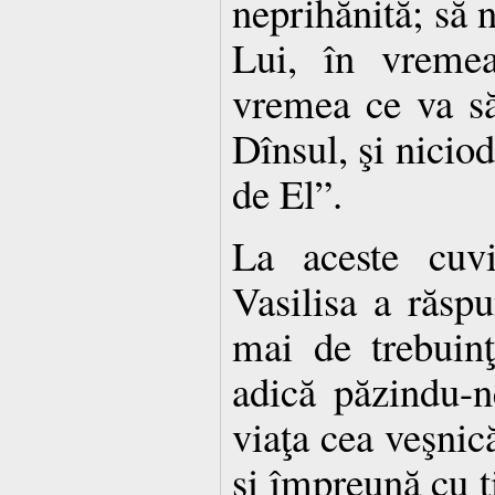
neprihănită; să 
Lui, în vreme
vremea ce va să
Dînsul, şi nicio
de El”.
La aceste cuvi
Vasilisa a răspu
mai de trebuinţ
adică păzindu-n
viaţa cea veşnic
şi împreună cu t