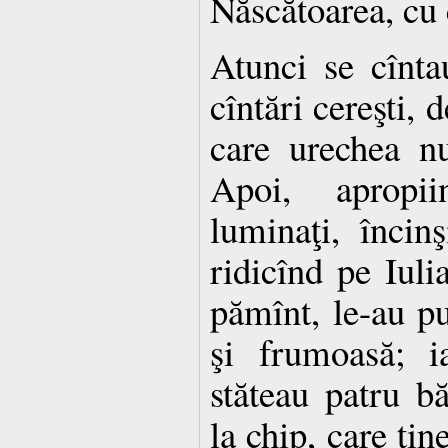
Născătoarea, cu 
Atunci se cînt
cîntări cereşti, 
care urechea nu
Apoi, apropii
luminaţi, încin
ridicînd pe Iuli
pămînt, le-au p
şi frumoasă; i
stăteau patru bă
la chip, care ţin