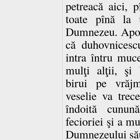
petreacă aici, p
toate pînă la 
Dumnezeu. Apoi 
că duhovnicescu
intra întru muc
mulţi alţii, şi
birui pe vrăj
veselie va trec
îndoită cunun
fecioriei şi a mu
Dumnezeului să