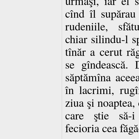
urmaşi, iar el 
cînd îl supărau 
rudeniile, sfăt
chiar silindu-l s
tînăr a cerut r
se gîndească. 
săptămîna aceea
în lacrimi, ru
ziua şi noaptea, 
care ştie să-i
fecioria cea făgă