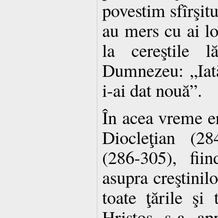
povestim sfîrşitu
au mers cu ai lor
la cereştile l
Dumnezeu: „Iată 
i-ai dat nouă”.
În acea vreme er
Diocleţian (2
(286-305), fii
asupra creştinilo
toate ţările şi 
Hristos s-a ap