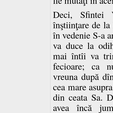
fie mutaţi în ace
Deci, Sfintei 
înştiinţare de l
în vedenie S-a ar
va duce la odi
mai întîi va tri
fecioare; ca 
vreuna după dîn
cea mare asupra 
din ceata Sa. D
avea încă ju