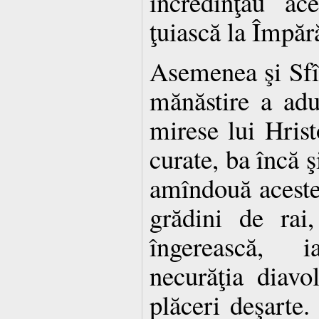
încredinţau ac
ţuiască la Împăr
Asemenea şi Sfîn
mănăstire a ad
mirese lui Hrist
curate, ba încă 
amîndouă aceste
grădini de rai,
îngerească, i
necurăţia diavol
plăceri deşarte