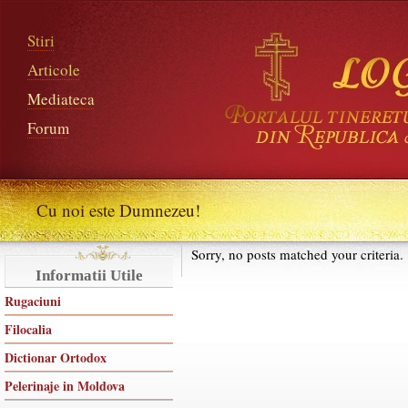
Stiri
Articole
Mediateca
Forum
Cu noi este Dumnezeu!
Sorry, no posts matched your criteria.
Informatii Utile
Rugaciuni
Filocalia
Dictionar Ortodox
Pelerinaje in Moldova