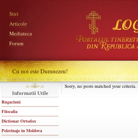
Stiri
Articole
Mediateca
Forum
Cu noi este Dumnezeu!
Sorry, no posts matched your criteria.
Informatii Utile
Rugaciuni
Filocalia
Dictionar Ortodox
Pelerinaje in Moldova