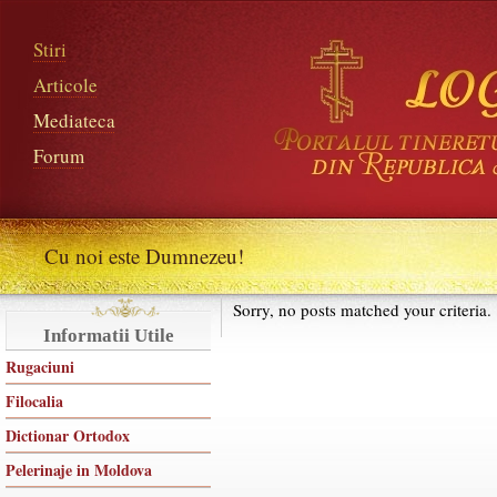
Stiri
Articole
Mediateca
Forum
Cu noi este Dumnezeu!
Sorry, no posts matched your criteria.
Informatii Utile
Rugaciuni
Filocalia
Dictionar Ortodox
Pelerinaje in Moldova