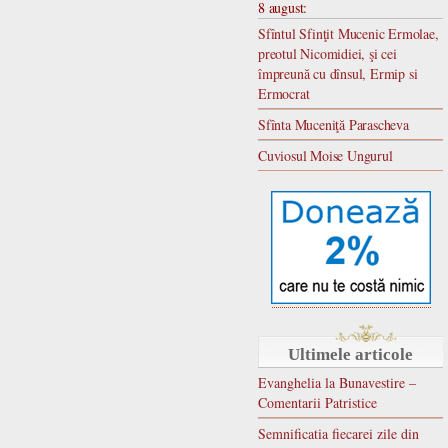
8 august:
Sfîntul Sfinţit Mucenic Ermolae,
preotul Nicomidiei, şi cei
împreună cu dînsul, Ermip si
Ermocrat
Sfînta Muceniţă Parascheva
Cuviosul Moise Ungurul
Ultimele articole
Evanghelia la Bunavestire –
Comentarii Patristice
Semnificatia fiecarei zile din