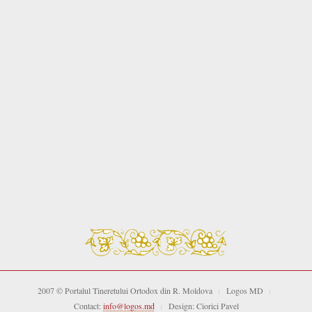
2007 © Portalul Tineretului Ortodox din R. Moldova
Logos MD
|
|
Contact:
info@logos.md
Design: Ciorici Pavel
|