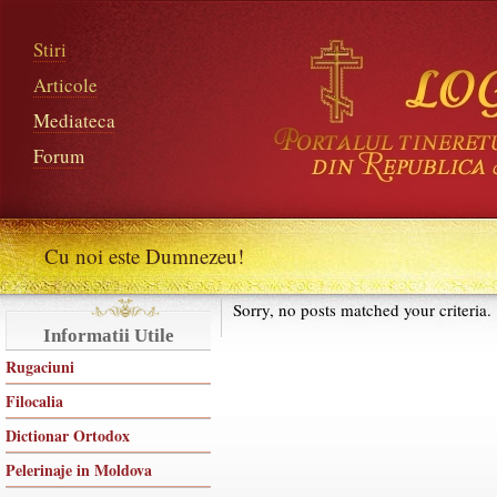
Stiri
Articole
Mediateca
Forum
Cu noi este Dumnezeu!
Sorry, no posts matched your criteria.
Informatii Utile
Rugaciuni
Filocalia
Dictionar Ortodox
Pelerinaje in Moldova