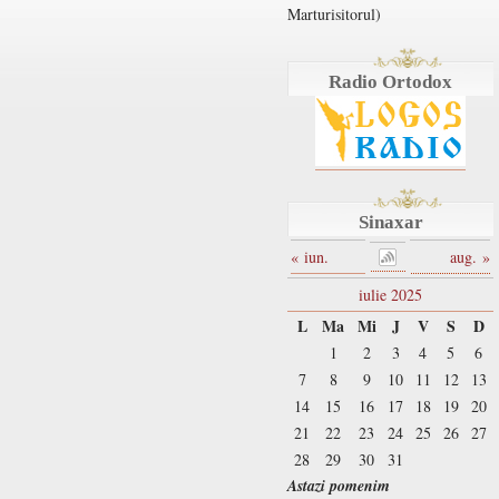
Marturisitorul)
Radio Ortodox
Sinaxar
« iun.
aug. »
iulie 2025
L
Ma
Mi
J
V
S
D
1
2
3
4
5
6
7
8
9
10
11
12
13
14
15
16
17
18
19
20
21
22
23
24
25
26
27
28
29
30
31
Astazi pomenim