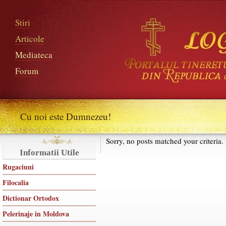
Stiri
Articole
Mediateca
Forum
Cu noi este Dumnezeu!
Sorry, no posts matched your criteria.
Informatii Utile
Rugaciuni
Filocalia
Dictionar Ortodox
Pelerinaje in Moldova