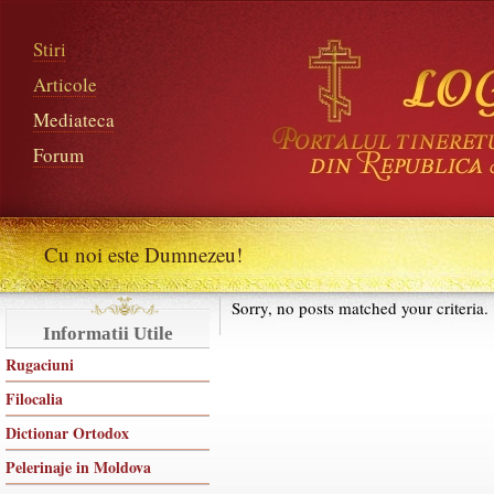
Stiri
Articole
Mediateca
Forum
Cu noi este Dumnezeu!
Sorry, no posts matched your criteria.
Informatii Utile
Rugaciuni
Filocalia
Dictionar Ortodox
Pelerinaje in Moldova