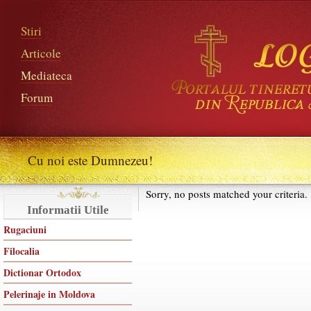
Stiri
Articole
Mediateca
Forum
Cu noi este Dumnezeu!
Sorry, no posts matched your criteria.
Informatii Utile
Rugaciuni
Filocalia
Dictionar Ortodox
Pelerinaje in Moldova