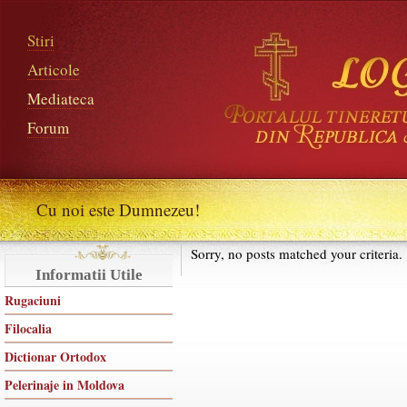
Stiri
Articole
Mediateca
Forum
Cu noi este Dumnezeu!
Sorry, no posts matched your criteria.
Informatii Utile
Rugaciuni
Filocalia
Dictionar Ortodox
Pelerinaje in Moldova