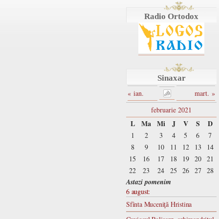
Radio Ortodox
Sinaxar
« ian.
mart. »
februarie 2021
L
Ma
Mi
J
V
S
D
1
2
3
4
5
6
7
8
9
10
11
12
13
14
15
16
17
18
19
20
21
22
23
24
25
26
27
28
Astazi pomenim
6 august:
Sfînta Muceniţă Hristina