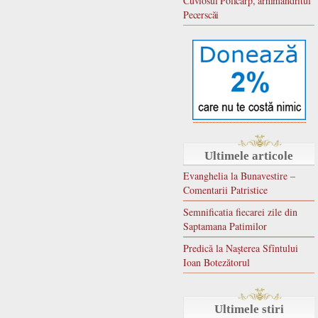
Cuviosul Policarp, arhimandritul
Pecerscăi
Ultimele articole
Evanghelia la Bunavestire –
Comentarii Patristice
Semnificatia fiecarei zile din
Saptamana Patimilor
Predică la Naşterea Sfîntului
Ioan Botezătorul
Ultimele stiri