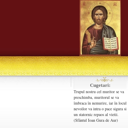
Cugetari:
Trupul nostru cel muritor se va
preschimba, muritorul se va
îmbraca în nemurire, iar în locul
nevoilor va intra o pace sigura si
un statornic repaos al vietii.
(Sfântul Ioan Gura de Aur)