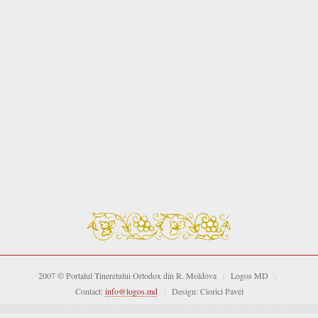
2007 © Portalul Tineretului Ortodox din R. Moldova
Logos MD
|
|
Contact:
info@logos.md
Design: Ciorici Pavel
|