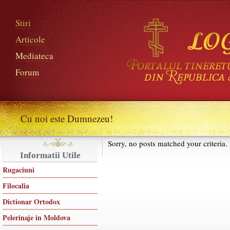
Stiri
Articole
Mediateca
Forum
Cu noi este Dumnezeu!
Sorry, no posts matched your criteria.
Informatii Utile
Rugaciuni
Filocalia
Dictionar Ortodox
Pelerinaje in Moldova