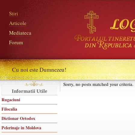
Stiri
Articole
Mediateca
Forum
Cu noi este Dumnezeu!
Sorry, no posts matched your criteria.
Informatii Utile
Rugaciuni
Filocalia
Dictionar Ortodox
Pelerinaje in Moldova