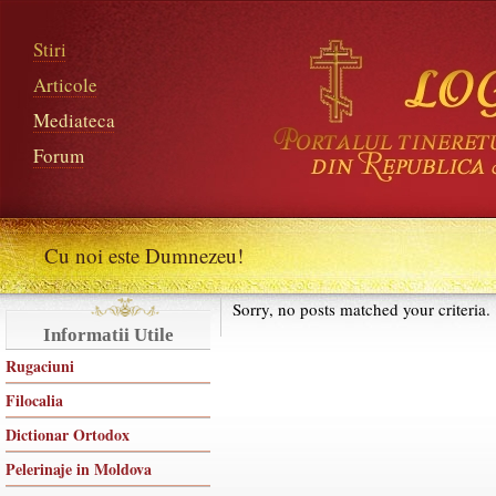
Stiri
Articole
Mediateca
Forum
Cu noi este Dumnezeu!
Sorry, no posts matched your criteria.
Informatii Utile
Rugaciuni
Filocalia
Dictionar Ortodox
Pelerinaje in Moldova