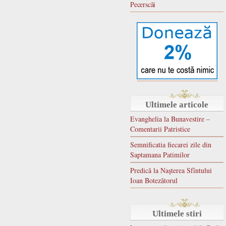
Pecerscăi
Ultimele articole
Evanghelia la Bunavestire –
Comentarii Patristice
Semnificatia fiecarei zile din
Saptamana Patimilor
Predică la Naşterea Sfîntului
Ioan Botezătorul
Ultimele stiri