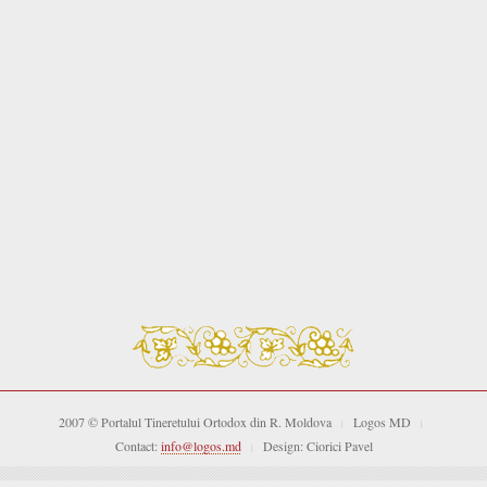
2007 © Portalul Tineretului Ortodox din R. Moldova
Logos MD
|
|
Contact:
info@logos.md
Design: Ciorici Pavel
|