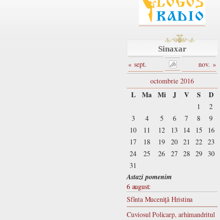
Sinaxar
« sept.
nov. »
octombrie 2016
L
Ma
Mi
J
V
S
D
1
2
3
4
5
6
7
8
9
10
11
12
13
14
15
16
17
18
19
20
21
22
23
24
25
26
27
28
29
30
31
Astazi pomenim
6 august:
Sfînta Muceniţă Hristina
Cuviosul Policarp, arhimandritul