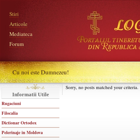
Stiri
Articole
Mediateca
Forum
Cu noi este Dumnezeu!
Sorry, no posts matched your criteria.
Informatii Utile
Rugaciuni
Filocalia
Dictionar Ortodox
Pelerinaje in Moldova