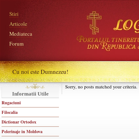
Stiri
Articole
Mediateca
Forum
Cu noi este Dumnezeu!
Sorry, no posts matched your criteria.
Informatii Utile
Rugaciuni
Filocalia
Dictionar Ortodox
Pelerinaje in Moldova