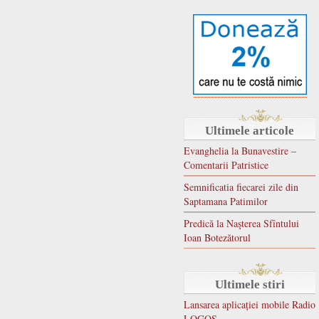
Ultimele articole
Evanghelia la Bunavestire –
Comentarii Patristice
Semnificatia fiecarei zile din
Saptamana Patimilor
Predică la Naşterea Sfîntului
Ioan Botezătorul
Ultimele stiri
Lansarea aplicației mobile Radio
LOGOS