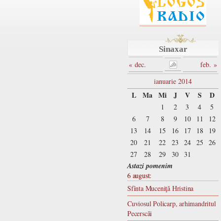
Sinaxar
« dec.
feb. »
ianuarie 2014
L
Ma
Mi
J
V
S
D
1
2
3
4
5
6
7
8
9
10
11
12
13
14
15
16
17
18
19
20
21
22
23
24
25
26
27
28
29
30
31
Astazi pomenim
6 august:
Sfînta Muceniţă Hristina
Cuviosul Policarp, arhimandritul
Pecerscăi