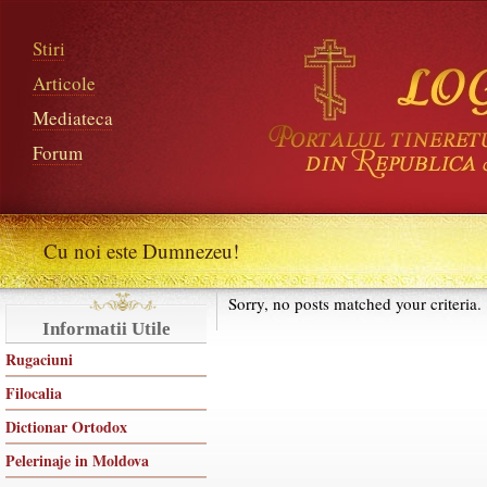
Stiri
Articole
Mediateca
Forum
Cu noi este Dumnezeu!
Sorry, no posts matched your criteria.
Informatii Utile
Rugaciuni
Filocalia
Dictionar Ortodox
Pelerinaje in Moldova