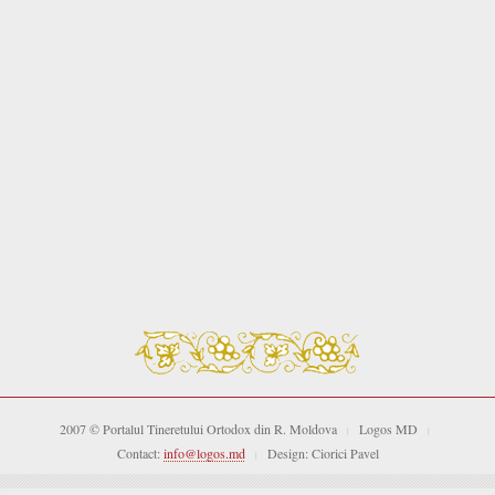
2007 © Portalul Tineretului Ortodox din R. Moldova
Logos MD
|
|
Contact:
info@logos.md
Design: Ciorici Pavel
|