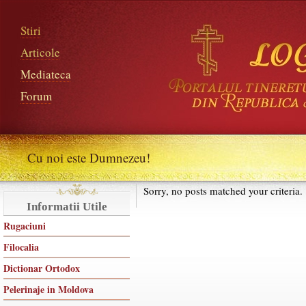
Stiri
Articole
Mediateca
Forum
Cu noi este Dumnezeu!
Sorry, no posts matched your criteria.
Informatii Utile
Rugaciuni
Filocalia
Dictionar Ortodox
Pelerinaje in Moldova