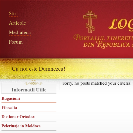
Stiri
Articole
Mediateca
Forum
Cu noi este Dumnezeu!
Sorry, no posts matched your criteria.
Informatii Utile
Rugaciuni
Filocalia
Dictionar Ortodox
Pelerinaje in Moldova