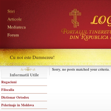
Stiri
Articole
Mediateca
Forum
Cu noi este Dumnezeu!
Sorry, no posts matched your criteria.
Informatii Utile
Rugaciuni
Filocalia
Dictionar Ortodox
Pelerinaje in Moldova