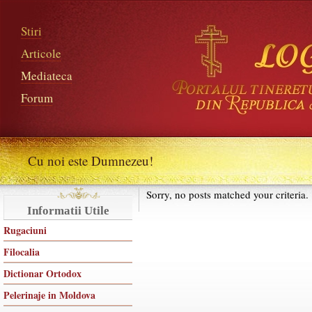
Stiri
Articole
Mediateca
Forum
Cu noi este Dumnezeu!
Sorry, no posts matched your criteria.
Informatii Utile
Rugaciuni
Filocalia
Dictionar Ortodox
Pelerinaje in Moldova