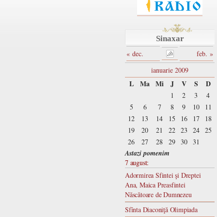
Sinaxar
« dec.
feb. »
ianuarie 2009
L
Ma
Mi
J
V
S
D
1
2
3
4
5
6
7
8
9
10
11
12
13
14
15
16
17
18
19
20
21
22
23
24
25
26
27
28
29
30
31
Astazi pomenim
7 august:
Adormirea Sfintei şi Dreptei
Ana, Maica Preasfintei
Născătoare de Dumnezeu
Sfînta Diaconiţă Olimpiada