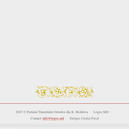
2007 © Portalul Tineretului Ortodox din R. Moldova
Logos MD
|
|
Contact:
info@logos.md
Design: Ciorici Pavel
|