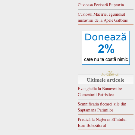
Cuvioasa Fecioară Eupraxia
Cuviosul Macarie, egumenul
mînăstirii de la Apele Galbene
Ultimele articole
Evanghelia la Bunavestire –
Comentarii Patristice
Semnificatia fiecarei zile din
Saptamana Patimilor
Predică la Naşterea Sfîntului
Ioan Botezătorul