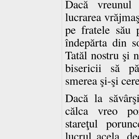
Dacă vreunul d
lucrarea vrăjmaşu
pe fratele său p
îndepărta din s
Tatăl nostru şi n
bisericii să p
smerea şi-şi cere
Dacă la săvârş
călca vreo po
stareţul porun
lucrul acela, d