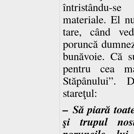
întristându-
materiale. El nu
tare, când ved
poruncă dumneze
bunăvoie. Că su
pentru cea m
Stăpânului”. 
stareţul:
– Să piară toate
şi trupul no
poruncile lu