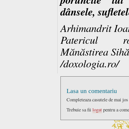
dânsele, suflete
Arhimandrit Ioa
Patericul r
Mănăstirea Sihă
/doxologia.ro/
Lasa un comentariu
Completeaza casutele de mai jos
Trebuie sa fii
logat
pentru a come