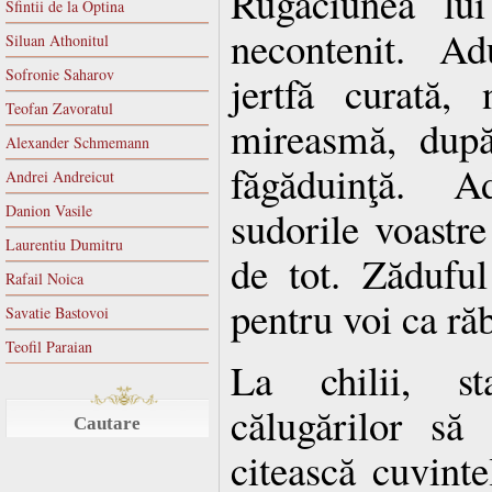
Rugăciunea lui
Sfintii de la Optina
necontenit. A
Siluan Athonitul
Sofronie Saharov
jertfă curată,
Teofan Zavoratul
mireasmă, după
Alexander Schmemann
făgăduinţă. A
Andrei Andreicut
Danion Vasile
sudorile voastr
Laurentiu Dumitru
de tot. Zăduful 
Rafail Noica
pentru voi ca r
Savatie Bastovoi
Teofil Paraian
La chilii, st
călugărilor să 
Cautare
citească cuvintel