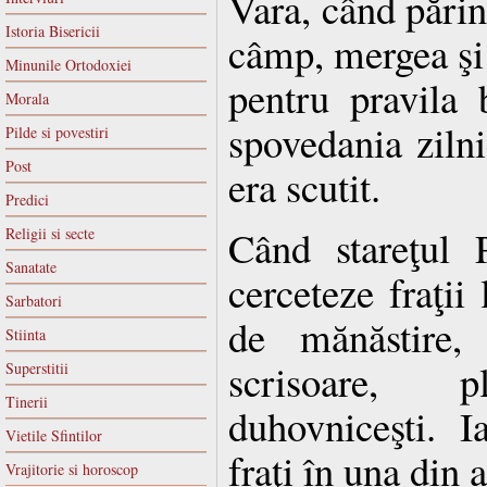
Vara, când părinţ
Istoria Bisericii
câmp, mergea şi
Minunile Ortodoxiei
pentru pravila 
Morala
spovedania ziln
Pilde si povestiri
Post
era scutit.
Predici
Când stareţul 
Religii si secte
Sanatate
cerceteze fraţii
Sarbatori
de mănăstire,
Stiinta
scrisoare, 
Superstitii
Tinerii
duhovniceşti. 
Vietile Sfintilor
fraţi în una din 
Vrajitorie si horoscop