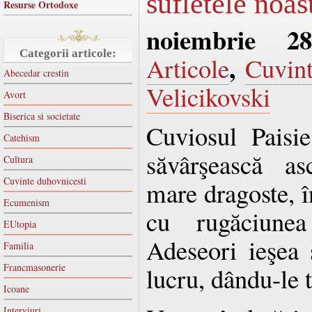
sufletele noas
Resurse Ortodoxe
noiembrie 2
Categorii articole:
,
Articole
Cuvint
Abecedar crestin
Velicikovski
Avort
Biserica si societate
Cuviosul Paisie
Catehism
săvârşească as
Cultura
Cuvinte duhovnicesti
mare dragoste, î
Ecumenism
cu rugăciunea
EUtopia
Adeseori ieşea ş
Familia
Francmasonerie
lucru, dându-le t
Icoane
Interviuri