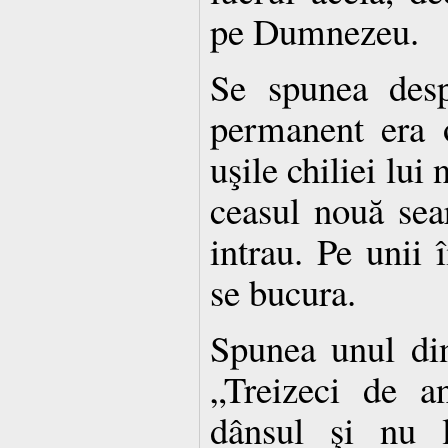
pe Dumnezeu.
Se spunea desp
permanent era 
uşile chiliei lui
ceasul nouă sear
intrau. Pe unii î
se bucura.
Spunea unul din
„Treizeci de a
dânsul şi nu l