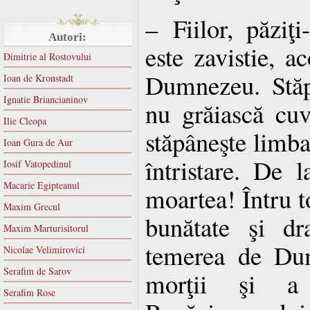
– Fiilor, păziţ
Autori:
este zavistie, a
Dimitrie al Rostovului
Dumnezeu. Stăp
Ioan de Kronstadt
Ignatie Briancianinov
nu grăiască cuv
Ilie Cleopa
stăpâneşte limba 
Ioan Gura de Aur
întristare. De 
Iosif Vatopedinul
Macarie Egipteanul
moartea! Întru t
Maxim Grecul
bunătate şi dra
Maxim Marturisitorul
temerea de Dum
Nicolae Velimirovici
Serafim de Sarov
morţii şi a 
Serafim Rose