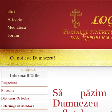
Stiri
Articole
Mediateca
Forum
Cu noi este Dumnezeu!
Informatii Utile
Rugaciuni
Să păzim 
Filocalia
Dictionar Ortodox
Dumnezeu ş
Pelerinaje in Moldova