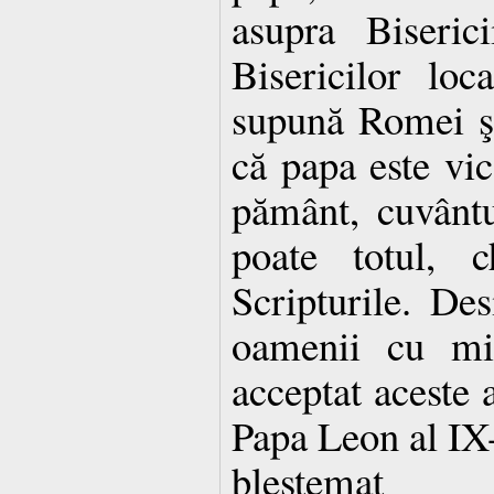
asupra Biseric
Bisericilor lo
supună Romei şi
că papa este vi
pământ, cuvântul
poate totul, 
Scripturile. De
oamenii cu mi
acceptat aceste a
Papa Leon al IX-a
blestemat