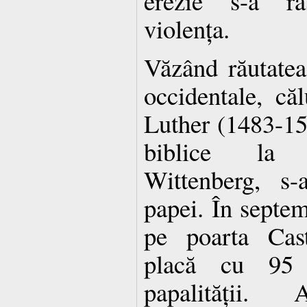
erezie s-a ră
violența.
Văzând răutatea
occidentale, că
Luther (1483-154
biblice la 
Wittenberg, s-
papei. În septem
pe poarta Cast
placă cu 95 
papalității.