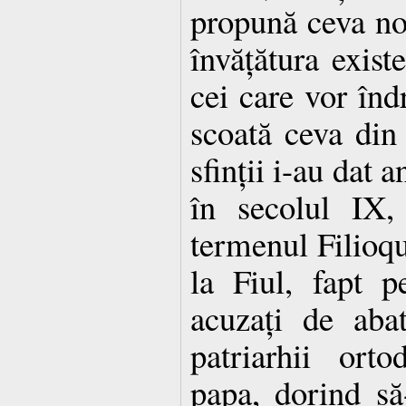
propună ceva no
învățătura existe
cei care vor înd
scoată ceva din
sfinții i-au dat 
în secolul IX,
termenul Filioqu
la Fiul, fapt p
acuzați de aba
patriarhii orto
papa, dorind să