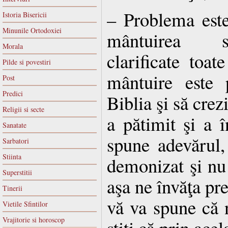
– Problema est
Istoria Bisericii
Minunile Ortodoxiei
mântuirea su
Morala
clarificate toat
Pilde si povestiri
mântuire este 
Post
Predici
Biblia şi să crez
Religii si secte
a pătimit şi a 
Sanatate
spune adevărul,
Sarbatori
Stiinta
demonizat şi nu
Superstitii
aşa ne învăţa pr
Tinerii
vă va spune că n
Vietile Sfintilor
Vrajitorie si horoscop
ştiți că prin ace