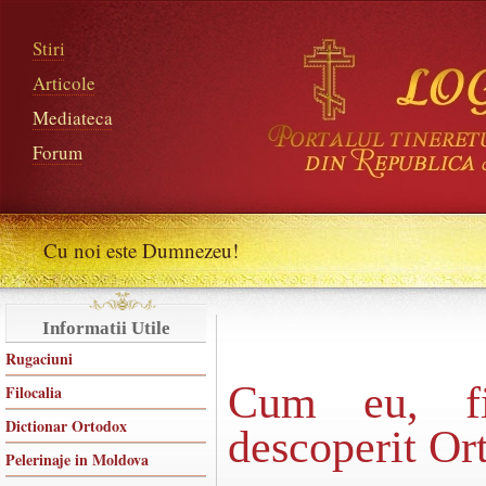
Stiri
Articole
Mediateca
Forum
Cu noi este Dumnezeu!
Informatii Utile
Rugaciuni
Cum eu, fi
Filocalia
Dictionar Ortodox
descoperit Or
Pelerinaje in Moldova