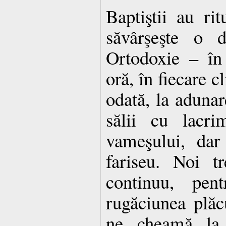
Baptiştii au rit
săvârşeşte o d
Ortodoxie – în 
oră, în fiecare 
odată, la adunar
sălii cu lacri
vameşului, dar
fariseu. Noi t
continuu, pen
rugăciunea plă
ne cheamă la 