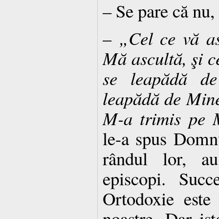
– Se pare că nu,
–
„Cel ce vă a
Mă ascultă, şi c
se leapădă de
leapădă de Mine
M-a trimis pe 
le-a spus Domnul
rândul lor, au
episcopi. Succ
Ortodoxie este 
noastre. Dar is