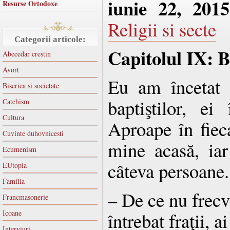
iunie 22, 2015
Resurse Ortodoxe
Religii si secte
Categorii articole:
Capitolul IX: B
Abecedar crestin
Avort
Eu am încetat 
Biserica si societate
baptiştilor, e
Catehism
Cultura
Aproape în fiec
Cuvinte duhovnicesti
mine acasă, iar
Ecumenism
câteva persoane.
EUtopia
Familia
– De ce nu frecv
Francmasonerie
Icoane
întrebat fraţii, 
Interviuri