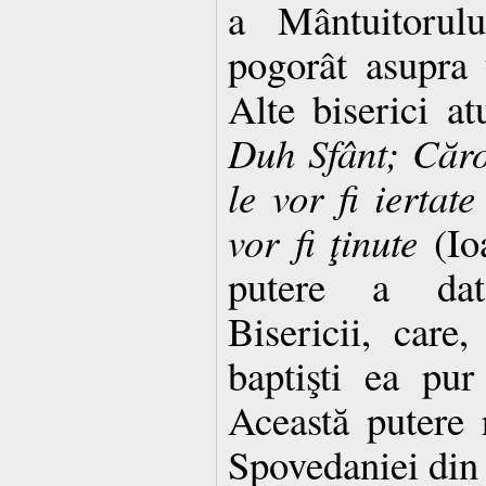
a Mântuitorul
pogorât asupra 
Alte biserici a
Duh Sfânt; Căror
le vor fi iertate
vor fi ţinute
(Ioa
putere a dat
Bisericii, care
baptişti ea pur
Această putere
Spovedaniei din