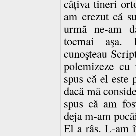
câțiva tineri or
am crezut că su
urmă ne-am d
tocmai aşa.
cunoşteau Script
polemizeze cu 
spus că el este 
dacă mă conside
spus că am fos
deja m-am pocăi
El a râs. L-am î