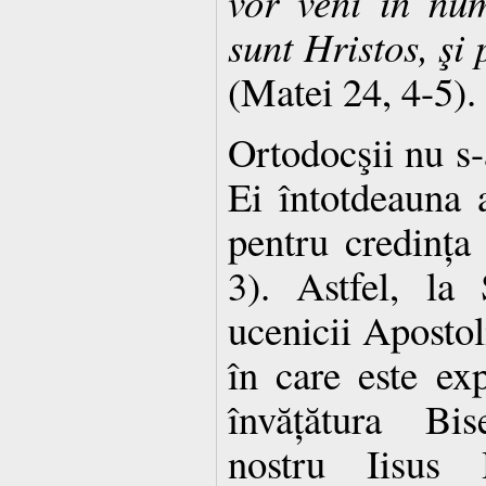
vor veni în nu
sunt Hristos, şi 
(Matei 24, 4-5).
Ortodocşii nu s-
Ei întotdeauna a
pentru credința 
3). Astfel, la
ucenicii Apostol
în care este ex
învățătura Bi
nostru Iisus 