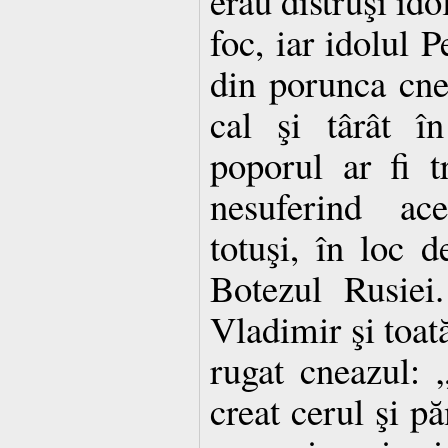
erau distruşi idol
foc, iar idolul P
din porunca cnea
cal şi târât î
poporul ar fi t
nesuferind ace
totuşi, în loc d
Botezul Rusiei
Vladimir şi toată
rugat cneazul:
creat cerul şi pă