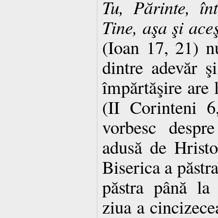
Tu, Părinte, î
Tine, aşa şi aceş
(Ioan 17, 21) n
dintre adevăr ş
împărtăşire are 
(II Corinteni 6
vorbesc despre
adusă de Hrist
Biserica a păstra
păstra până la 
ziua a cincizecea