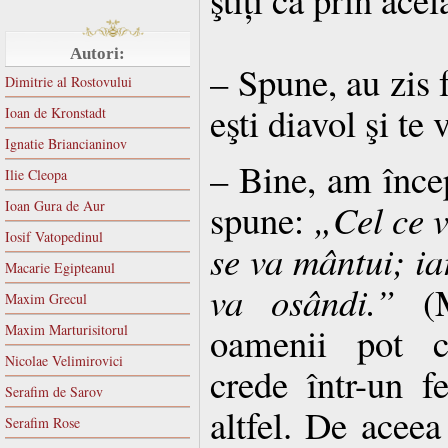
Autori:
– Spune, au zis f
Dimitrie al Rostovului
eşti diavol şi te
Ioan de Kronstadt
Ignatie Briancianinov
– Bine, am încep
Ilie Cleopa
spune:
„Cel ce v
Ioan Gura de Aur
Iosif Vatopedinul
se va mântui; ia
Macarie Egipteanul
va osândi.”
(M
Maxim Grecul
oamenii pot cr
Maxim Marturisitorul
Nicolae Velimirovici
crede într-un fe
Serafim de Sarov
altfel. De acee
Serafim Rose