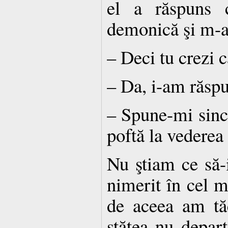
el a răspuns 
demonică şi m-a 
– Deci tu crezi c
– Da, i-am răspu
– Spune-mi since
poftă la vederea
Nu ştiam ce să-
nimerit în cel m
de aceea am tăc
stătea nu depart