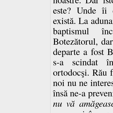
este? Unde îi 
există. La aduna
baptismul î
Botezătorul, da
departe a fost B
s-a scindat în
ortodocşi. Rău fr
noi nu ne intere
însă ne-a preven
nu vă amăgeasc