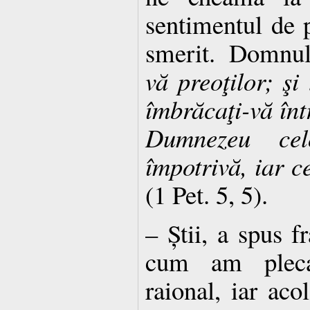
sentimentul de 
smerit. Domnu
vă preoţilor; şi 
îmbrăcaţi-vă înt
Dumnezeu ce
împotrivă, iar c
(1 Pet. 5, 5).
– Știi, a spus f
cum am pleca
raional, iar aco