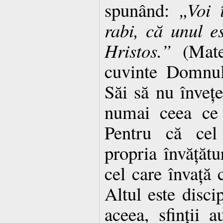
spunând:
„Voi 
rabi, că unul es
Hristos.”
(Mate
cuvinte Domnul
Săi să nu învețe
numai ceea ce 
Pentru că cel 
propria învățătur
cel care învață 
Altul este disci
aceea, sfinții a