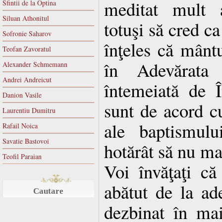
meditat mult 
Sfintii de la Optina
Siluan Athonitul
totuşi să cred 
Sofronie Saharov
înţeles că mântu
Teofan Zavoratul
în Adevărata 
Alexander Schmemann
Andrei Andreicut
întemeiată de 
Danion Vasile
sunt de acord c
Laurentiu Dumitru
ale baptismul
Rafail Noica
Savatie Bastovoi
hotărât să nu ma
Teofil Paraian
Voi învăţaţi că
abătut de la ade
Cautare
dezbinat în mai