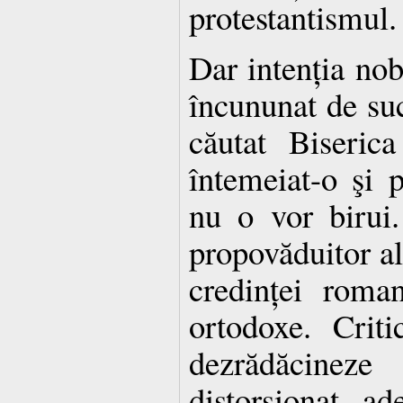
protestantismul.
Dar intenția nob
încununat de suc
căutat Biseri
întemeiat-o şi p
nu o vor birui
propovăduitor al
credinței roman
ortodoxe. Crit
dezrădăcineze
distorsionat a