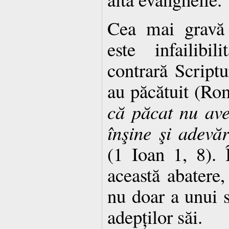
Cea mai gravă r
este infailibil
contrară Scriptu
au păcătuit (Ro
că păcat nu av
înşine şi adevăr
(1 Ioan 1, 8). 
această abatere,
nu doar a unui s
adepților săi.