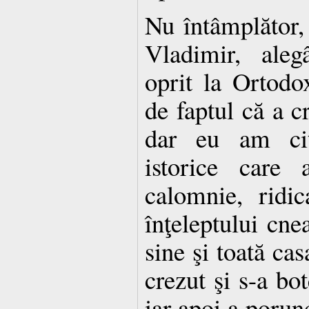
Nu întâmplător,
Vladimir, aleg
oprit la Ortodox
de faptul că a cr
dar eu am cit
istorice care 
calomnie, ridi
înţeleptului cne
sine şi toată cas
crezut şi s-a bo
iar apoi a porunc