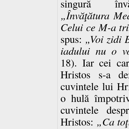
singură învă
„Învăţătura Me
Celui ce M-a tr
spus:
„Voi zidi 
iadului nu o v
18). Iar cei ca
Hristos s-a de
cuvintele lui Hr
o hulă împotri
cuvintele desp
Hristos:
„Ca toţ